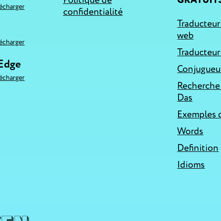
Politique de
GRATUIT
lécharger
confidentialité
Traducteur
web
lécharger
Traducteur
 Edge
Conjugueur
lécharger
Recherche
Das
Exemples d
Words
Definition
Idioms