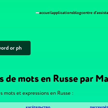
accueil
applications
blog
centre d'assist
ns de mots en Russe par M
 mots et expressions en Russe :
каса́тельство
рассекре́