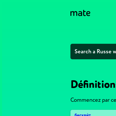
Définitio
Commencez par ces
бискви́т