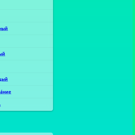
дный
лый
́цый
а́ние
ь