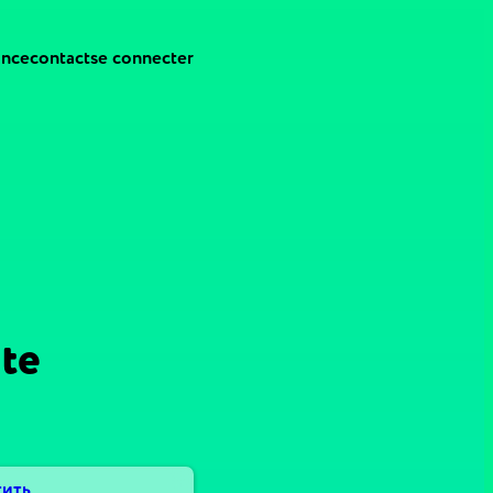
ance
contact
se connecter
ate
тить