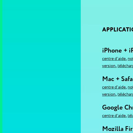
APPLICAT
iPhone + i
,
centre d'aide
no
,
version
téléchar
Mac + Safa
,
centre d'aide
no
,
version
téléchar
Google C
,
centre d'aide
té
Mozilla Fi