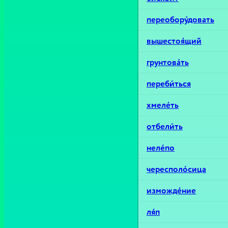
переобору́довать
вышестоя́щий
грунтова́ть
переби́ться
хмеле́ть
отбели́ть
неле́по
чересполо́сица
изможде́ние
ля́п