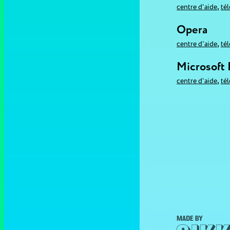
,
centre d'aide
té
Opera
,
centre d'aide
té
Microsoft
,
centre d'aide
té