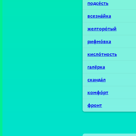
подсе́сть
всезна́йка
желторо́тый
рифмо́вка
кисло́тность
галёрка
сканда́л
комфо́рт
фронт