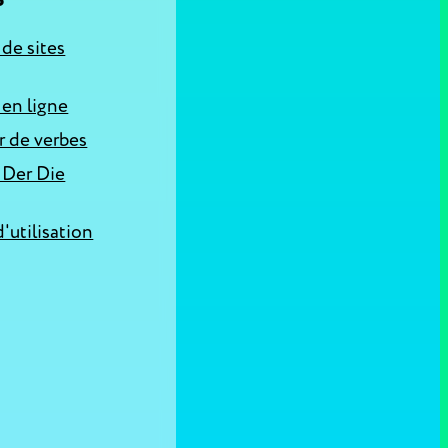
S
 de sites
 en ligne
 de verbes
 Der Die
'utilisation