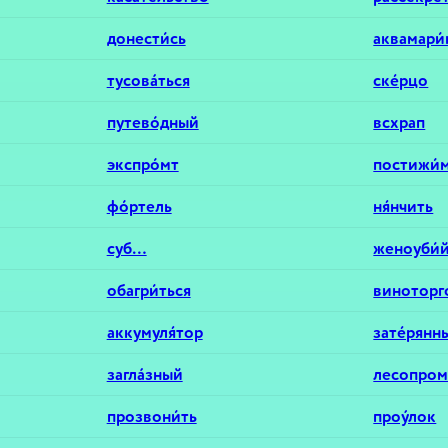
донести́сь
аквамари́
тусова́ться
ске́рцо
путево́дный
всхрап
экспро́мт
постижи́
фо́ртель
ня́нчить
суб…
женоуби́
обагри́ться
виноторг
аккумуля́тор
зате́рянн
загла́зный
лесопром
прозвони́ть
проу́лок