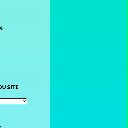
N
T
U SITE