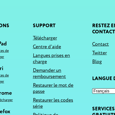
IONS
SUPPORT
RESTEZ E
CONTAC
Télécharger
Pad
Contact
Centre d'aide
tes de
Twitter
Langues prises en
ger
charge
Blog
ri
Demander un
tes de
remboursement
LANGUE D
ger
Restaurer le mot de
passe
hrome
Restaurer les codes
lécharger
série
SERVICES
refox