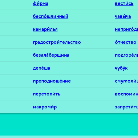
фи́рма
вести́сь
беспо́шлинный
чавы́ча
камари́лья
неприго́
градострои́тельство
о́тчество
безала́берщина
подгоре́
депе́ша
чубу́к
преподноше́ние
смуглоли
перетопи́ть
воспомин
макроми́р
запрети́т