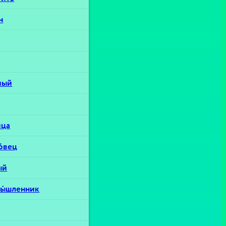
н
мый
йца
о́вец
ый
ы́шленник