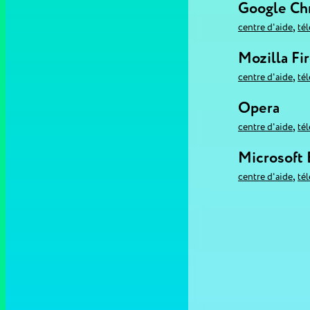
Google C
,
centre d'aide
té
Mozilla Fi
,
centre d'aide
té
Opera
,
centre d'aide
té
Microsoft
,
centre d'aide
té