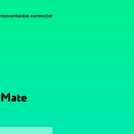
ance
contact
se connecter
r Mate