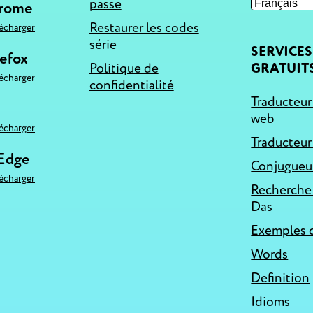
passe
hrome
Restaurer les codes
lécharger
série
SERVICES
refox
Politique de
GRATUIT
lécharger
confidentialité
Traducteur
web
lécharger
Traducteur
 Edge
Conjugueur
lécharger
Recherche
Das
Exemples d
Words
Definition
Idioms