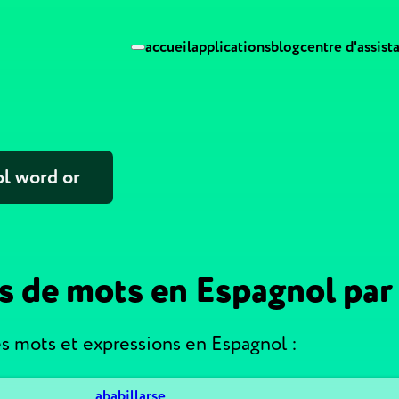
accueil
applications
blog
centre d'assist
ns de mots en Espagnol pa
 mots et expressions en Espagnol :
ababillarse