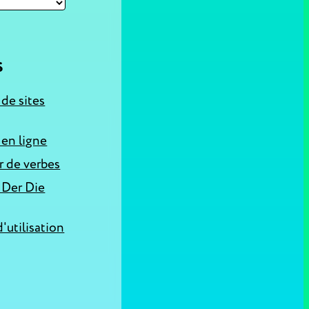
S
 de sites
 en ligne
 de verbes
 Der Die
'utilisation