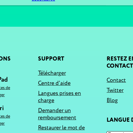
IONS
SUPPORT
RESTEZ E
CONTAC
Télécharger
Pad
Contact
Centre d'aide
tes de
Twitter
Langues prises en
ger
charge
Blog
ri
Demander un
tes de
remboursement
LANGUE D
ger
Restaurer le mot de