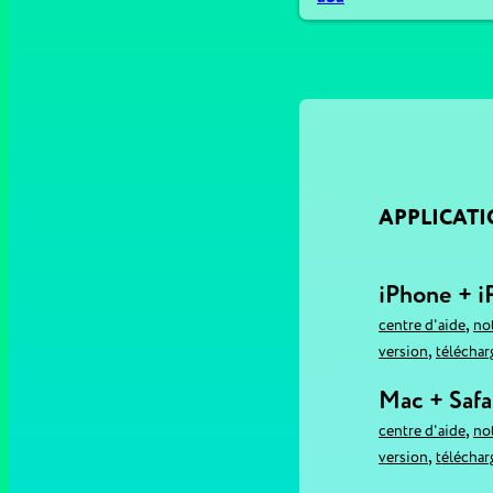
APPLICAT
iPhone + i
,
centre d'aide
no
,
version
téléchar
Mac + Safa
,
centre d'aide
no
,
version
téléchar