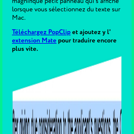
magnifique petit panneau qui s'affiche
lorsque vous sélectionnez du texte sur
Mac.
Téléchargez PopClip
et ajoutez y l'
extension Mate
pour traduire encore
plus vite.