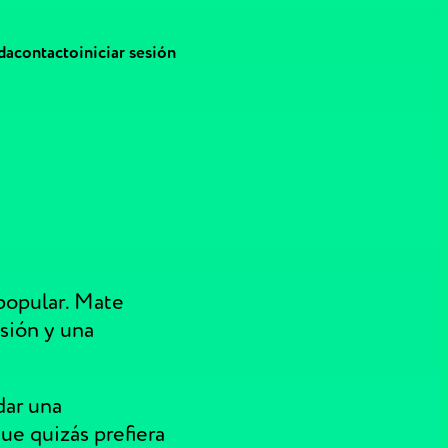
da
contacto
iniciar sesión
popular. Mate
isión y una
dar una
ue quizás prefiera