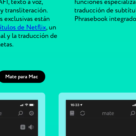
FI, texto a voz,
funciones especializ
y transliteración.
traducción de subtítu
s exclusivas están
Phrasebook integrado
ítulos de Netflix
, un
l y la traducción de
etas.
Mate para Mac