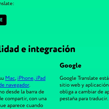
nslate:
E
idad e integración
Google
 su
Mac
,
iPhone, iPad
Google Translate est
de navegador
.
sitio web y aplicación
o desde la barra de
obliga a cambiar de a
e compartir, con una
pestaña para traducir.
 que aparece cuando