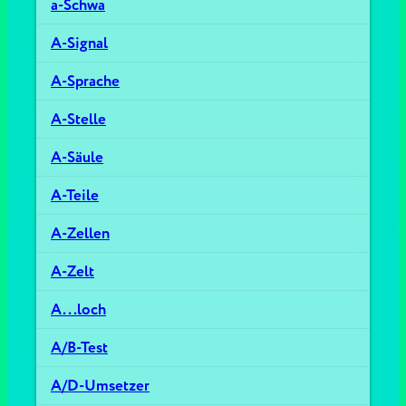
a-Schwa
A-Signal
A-Sprache
A-Stelle
A-Säule
A-Teile
A-Zellen
A-Zelt
A...loch
A/B-Test
A/D-Umsetzer