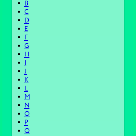
B
C
D
E
F
G
H
I
J
K
L
M
N
O
P
Q