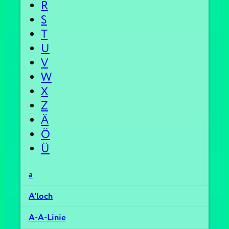
R
S
T
U
V
W
X
Z
Ä
Ö
Ü
a
A'loch
A-A-Linie