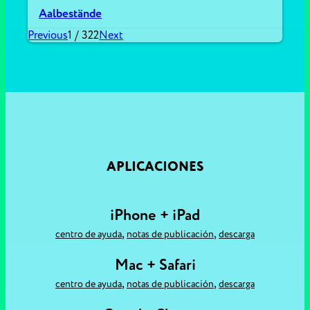
Aalbestände
Previous
1
/
322
Next
APLICACIONES
iPhone + iPad
,
,
centro de ayuda
notas de publicación
descarga
Mac + Safari
,
,
centro de ayuda
notas de publicación
descarga