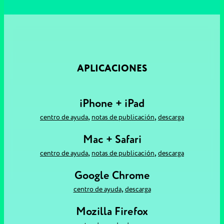
APLICACIONES
iPhone + iPad
,
,
centro de ayuda
notas de publicación
descarga
Mac + Safari
,
,
centro de ayuda
notas de publicación
descarga
Google Chrome
,
centro de ayuda
descarga
Mozilla Firefox