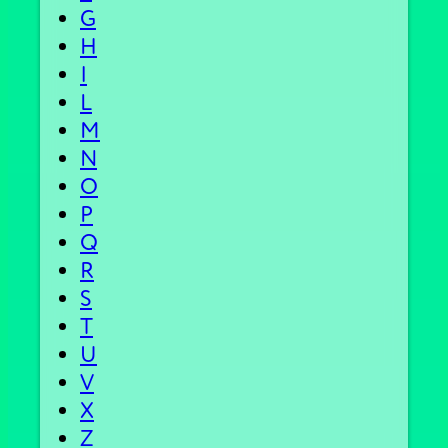
G
H
I
L
M
N
O
P
Q
R
S
T
U
V
X
Z