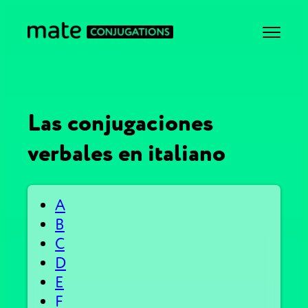
Las conjugaciones
verbales en italiano
A
B
C
D
E
F