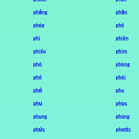
phẳng
phận
phép
phê
phì
phiền
phiếu
phím
phó
phòng
phố
phôi
phở
phu
phụ
phục
phung
phúng
phức
phước