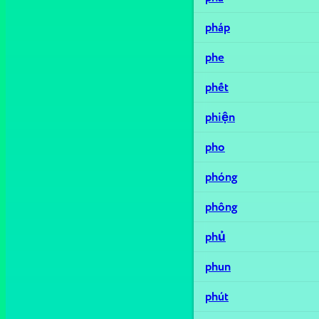
pháp
phe
phết
phiện
pho
phóng
phông
phủ
phun
phút