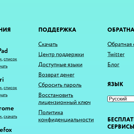
НИЯ
ПОДДЕРЖКА
ОБРАТНА
Скачать
Обратная 
Pad
Центр поддержки
Twitter
,
и
список
Доступные языки
Блог
чать
Возврат денег
ri
ЯЗЫК
Сбросить пароль
,
и
список
Восстановить
чать
лицензионный ключ
hrome
Политика
,
и
скачать
конфиденциальности
БЕСПЛА
СЕРВИС
refox