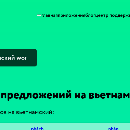
главная
приложения
блог
центр поддерж
предложений на вьетна
лов на вьетнамский:
phách
phán