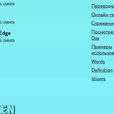
,
и
скачать
Переводчи
Онлайн-п
,
и
скачать
Спряжение
Посмотрет
 Edge
Das
,
и
скачать
Примеры
использо
Words
Definition
Idioms