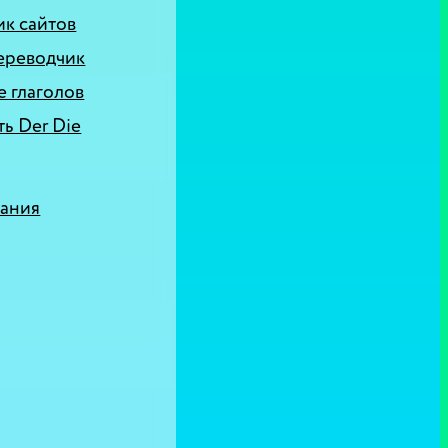
к сайтов
ереводчик
 глаголов
ь Der Die
вания