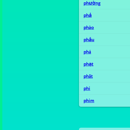
phường
phả
phào
phẫu
phá
phạt
phất
phi
phim