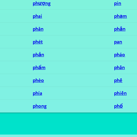
phượng
pin
phai
phạm
phân
phẫn
phét
pan
phản
pháo
phẩm
phấn
phèo
phế
phía
phiến
phong
phổ