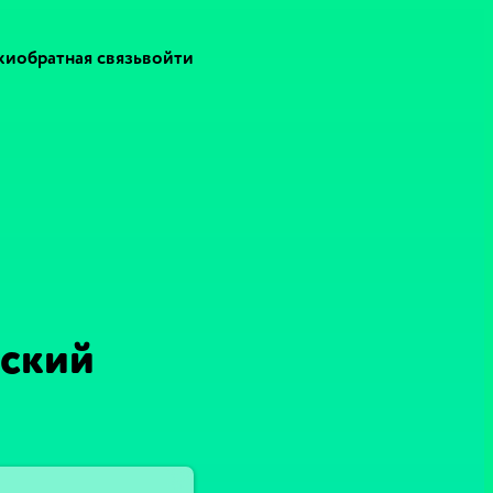
ки
обратная связь
войти
мский