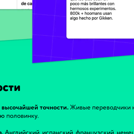
ости
 высочайшей точности.
Живые переводчики 
ю половинку.
а.
Английский, испанский, французский, немец