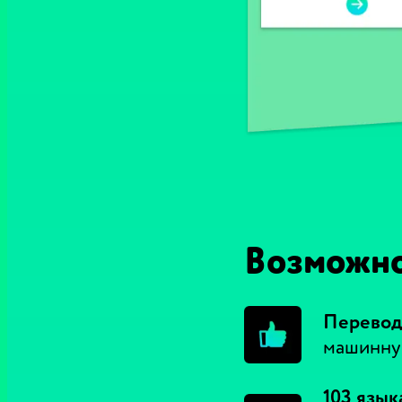
Возможн
Перевод
машинну
103 язык