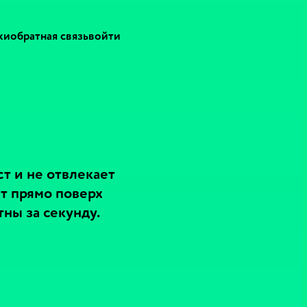
ки
обратная связь
войти
т и не отвлекает
т прямо поверх
ны за секунду.