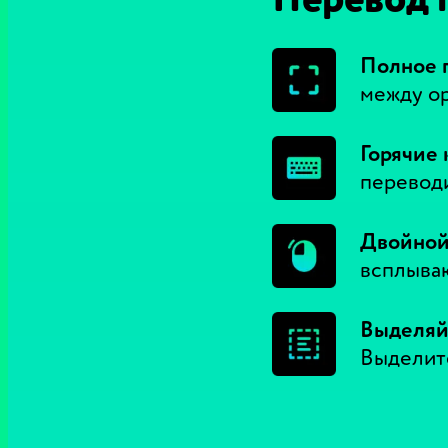
Полное 
между ор
Горячие 
переводи
Двойной
всплыва
Выделяйт
Выделите