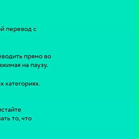
ой перевод с
еводить прямо во
ажимая на паузу.
х категориях.
истайте
ать то, что