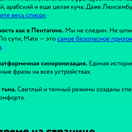
й, арабский и еще целая куча. Даже Люксембур
ите весь список
ость как в Пентагоне.
Мы не следим. Не шпи
По сути, Mate — это
самое безопасное прило
а
.
латформенная синхронизация.
Единая истори
ные фразы на всех устройствах.
 тьма.
Светлый и темный режимы созданы спе
омфорта.
прямо на странице