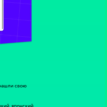
нашли свою
кий, японский,