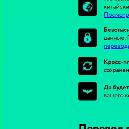
китайски
Посмотр
Безопасн
данные. 
перевод
Кросс-п
сохранен
Да будет
вашего к
Перевод 