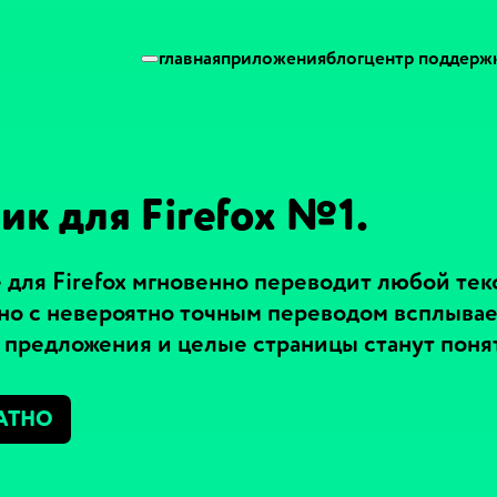
главная
приложения
блог
центр поддерж
к для Firefox №1.
для Firefox мгновенно переводит любой текс
кно с невероятно точным переводом всплывае
, предложения и целые страницы станут понят
АТНО