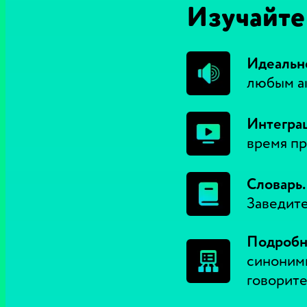
Изучайте 
Идеальн
любым а
Интеграц
время пр
Словарь.
Заведите
Подробн
синонимы
говорите