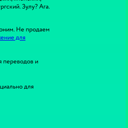
гский. Зулу? Ага.
оним. Не продаем
жение для
я переводов и
циально для