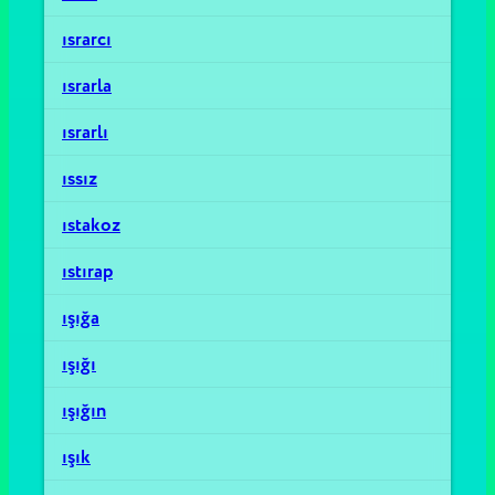
ısrarcı
ısrarla
ısrarlı
ıssız
ıstakoz
ıstırap
ışığa
ışığı
ışığın
ışık