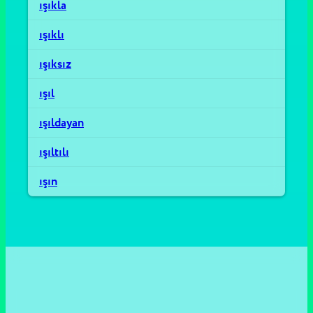
ışıkla
ışıklı
ışıksız
ışıl
ışıldayan
ışıltılı
ışın