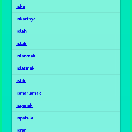
ıska
ıskartaya
ıslah
ıslak
ıslanmak
ıslatmak
ıslık
ısmarlamak
ıspanak
ıspatula
ısrar