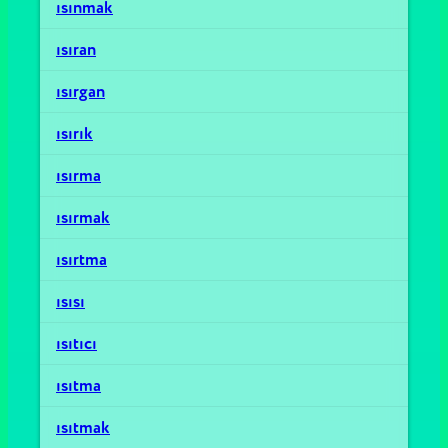
ısınmak
ısıran
ısırgan
ısırık
ısırma
ısırmak
ısırtma
ısısı
ısıtıcı
ısıtma
ısıtmak