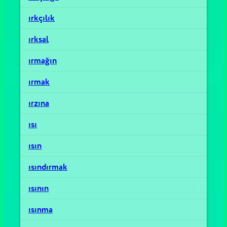
ırkçılık
ırksal
ırmağın
ırmak
ırzına
ısı
ısın
ısındırmak
ısının
ısınma