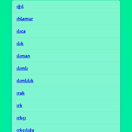
ığıl
ıhlamur
ılıca
ılık
ılıman
ılımlı
ılımlılık
ırak
ırk
ırkçı
ırkçılığa