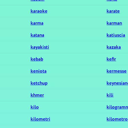
karaoke
karate
karma
karman
katana
katiuscia
kayakisti
kazaka
kebab
kefir
keniota
kermesse
ketchup
keynesia
khmer
kili
kilo
kilogram
kilometri
kilometro