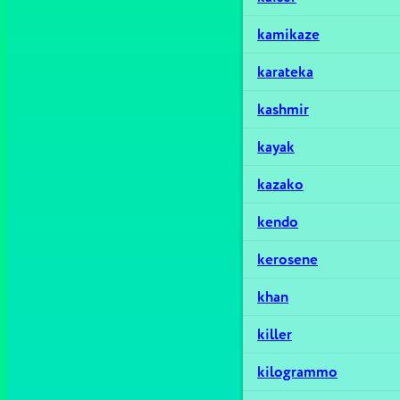
kamikaze
karateka
kashmir
kayak
kazako
kendo
kerosene
khan
killer
kilogrammo