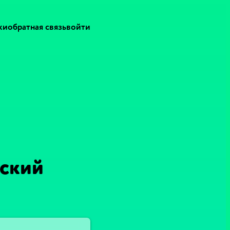
ки
обратная связь
войти
нский