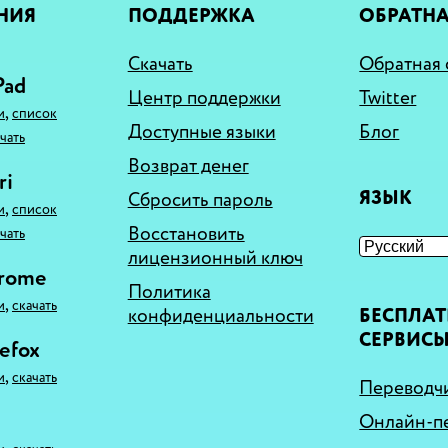
НИЯ
ПОДДЕРЖКА
ОБРАТНА
Скачать
Обратная 
Pad
Центр поддержки
Twitter
,
и
список
Доступные языки
Блог
чать
Возврат денег
ri
ЯЗЫК
Сбросить пароль
,
и
список
Восстановить
чать
лицензионный ключ
hrome
Политика
,
и
скачать
конфиденциальности
БЕСПЛА
СЕРВИС
refox
,
и
скачать
Переводчи
Онлайн-п