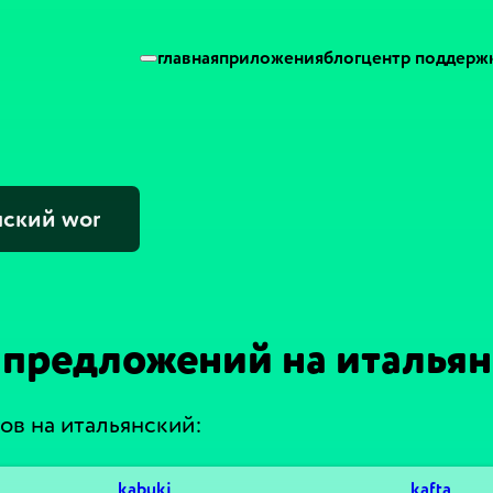
главная
приложения
блог
центр поддерж
предложений на италья
ов на итальянский:
kabuki
kafta