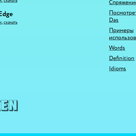
,
и
скачать
Спряжение
Посмотрет
 Edge
Das
,
и
скачать
Примеры
использо
Words
Definition
Idioms