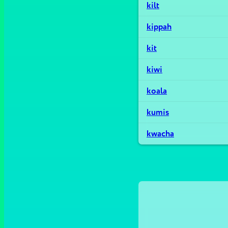
kilt
kippah
kit
kiwi
koala
kumis
kwacha