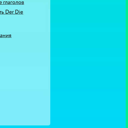
 глаголов
ь Der Die
вания