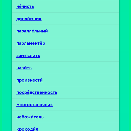
не́чисть
дипло́мник
паралле́льный
парламентёр
замы́слить
нави́ть
произнести́
посре́дственность
многостано́чник
небожи́тель
крокоди́л