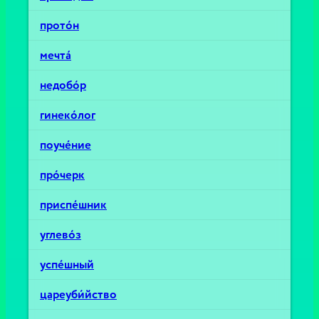
прото́н
мечта́
недобо́р
гинеко́лог
поуче́ние
про́черк
приспе́шник
углево́з
успе́шный
цареуби́йство