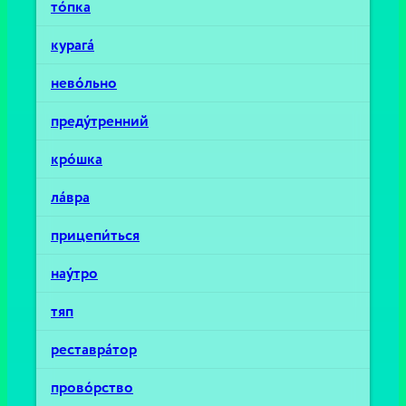
то́пка
курага́
нево́льно
преду́тренний
кро́шка
ла́вра
прицепи́ться
нау́тро
тяп
реставра́тор
прово́рство