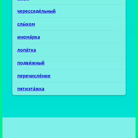
чересседе́льный
слы́хом
инома́рка
лопа́тка
подви́жный
перечисле́ние
пятиэта́жка