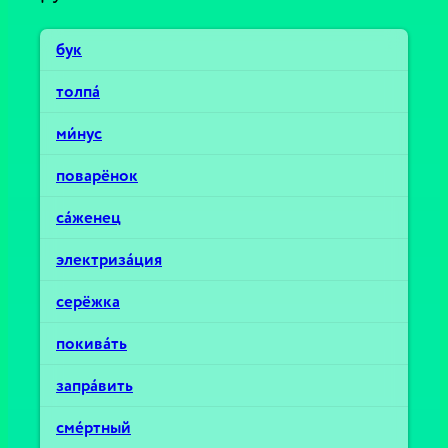
бук
толпа́
ми́нус
поварёнок
са́женец
электриза́ция
серёжка
покива́ть
запра́вить
сме́ртный