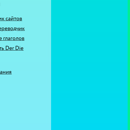
Ы
к сайтов
ереводчик
 глаголов
ь Der Die
вания