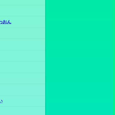
わおん
い