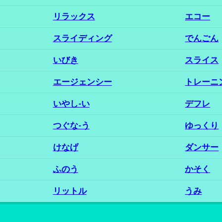
リラックス
エコー
スライディング
でんごん
いびき
スライス
エージェンシー
トレーニ
いやし‐い
デフレ
つぐな‐う
ゆっくり
けなげ
ダンサー
ふのう
かそく
リットル
うみ