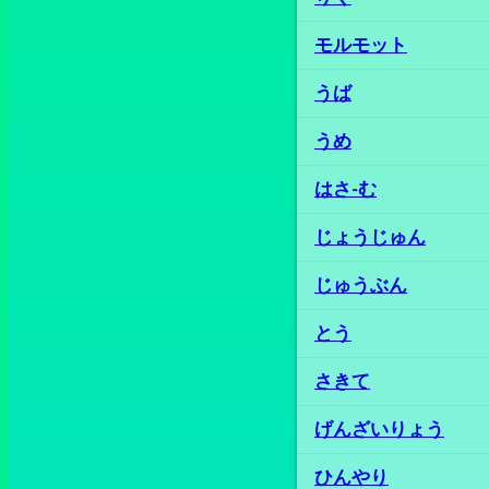
モルモット
うば
うめ
はさ‐む
じょうじゅん
じゅうぶん
とう
さきて
げんざいりょう
ひんやり