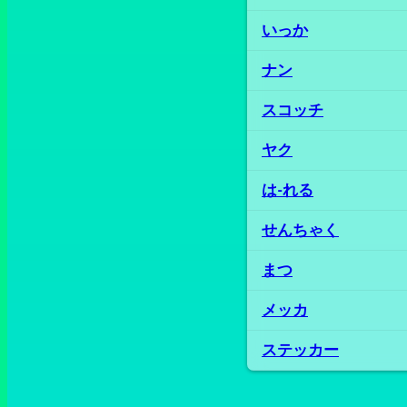
いっか
ナン
スコッチ
ヤク
は‐れる
せんちゃく
まつ
メッカ
ステッカー