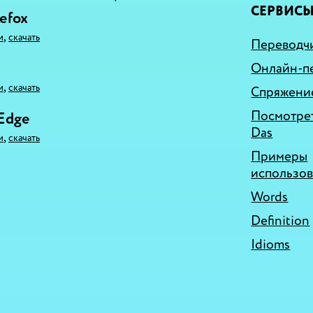
СЕРВИС
refox
,
и
скачать
Переводчи
Онлайн-п
,
и
скачать
Спряжение
Посмотрет
 Edge
Das
,
и
скачать
Примеры
использо
Words
Definition
Idioms