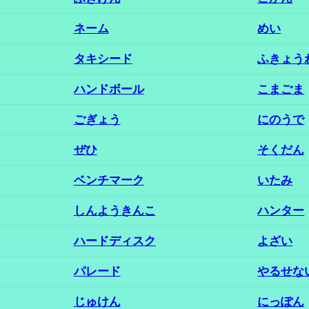
ネーム
めい
タキシード
ふきょう
ハンドボール
こまごま
ごぎょう
にのうで
ぜひ
そくだん
ベンチマーク
いたみ
しんようきんこ
ハンター
ハードディスク
よざい
パレード
やるせな
じゅけん
にっぽん