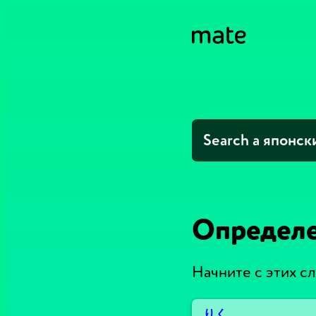
Определе
Начните с этих сл
りく