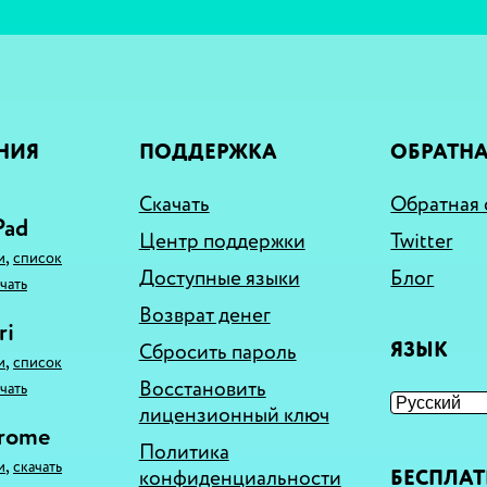
НИЯ
ПОДДЕРЖКА
ОБРАТНА
Скачать
Обратная 
Pad
Центр поддержки
Twitter
,
и
список
Доступные языки
Блог
чать
Возврат денег
ri
ЯЗЫК
Сбросить пароль
,
и
список
Восстановить
чать
лицензионный ключ
hrome
Политика
,
и
скачать
конфиденциальности
БЕСПЛА