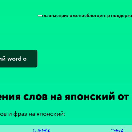
главная
приложения
блог
центр поддерж
ния слов на японский от
ов и фраз на японский:
ふきげん
ごかん