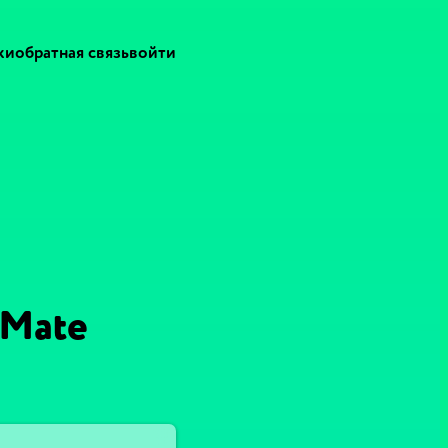
ки
обратная связь
войти
 Mate