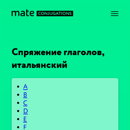
Спряжение глаголов,
итальянский
A
B
C
D
E
F