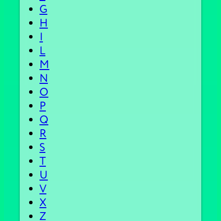
G
H
I
L
M
N
O
P
Q
R
S
T
U
V
X
Z