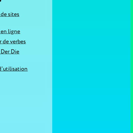
S
 de sites
 en ligne
 de verbes
 Der Die
'utilisation