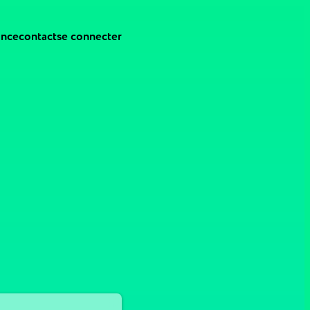
ance
contact
se connecter