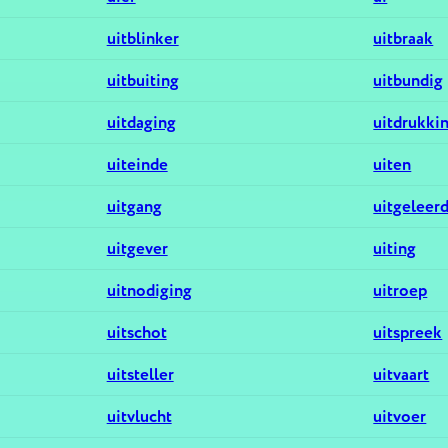
uitblinker
uitbraak
uitbuiting
uitbundig
uitdaging
uitdrukki
uiteinde
uiten
uitgang
uitgeleer
uitgever
uiting
uitnodiging
uitroep
uitschot
uitspreek
uitsteller
uitvaart
uitvlucht
uitvoer