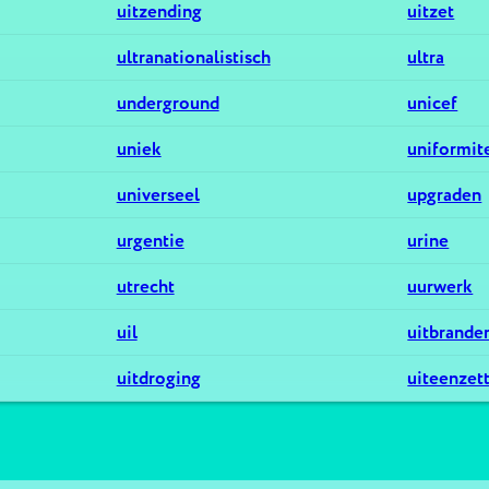
uitzending
uitzet
ultranationalistisch
ultra
underground
unicef
uniek
uniformit
universeel
upgraden
urgentie
urine
utrecht
uurwerk
uil
uitbrande
uitdroging
uiteenzet