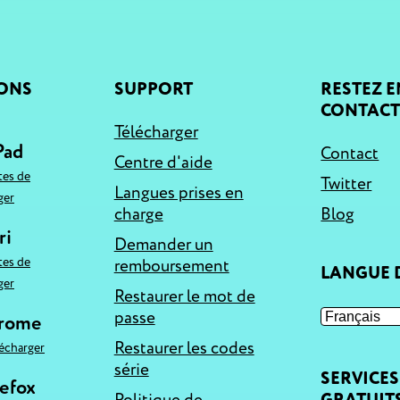
IONS
SUPPORT
RESTEZ E
CONTAC
Télécharger
Pad
Contact
Centre d'aide
tes de
Twitter
Langues prises en
ger
charge
Blog
ri
Demander un
tes de
remboursement
LANGUE D
ger
Restaurer le mot de
passe
hrome
Restaurer les codes
lécharger
série
SERVICES
refox