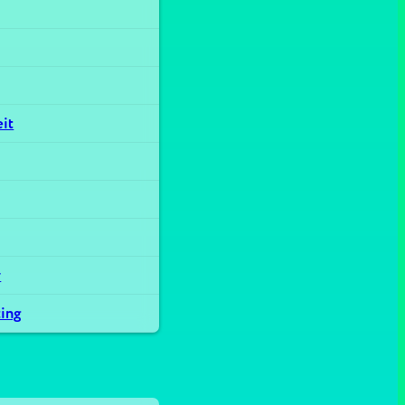
eit
r
ting