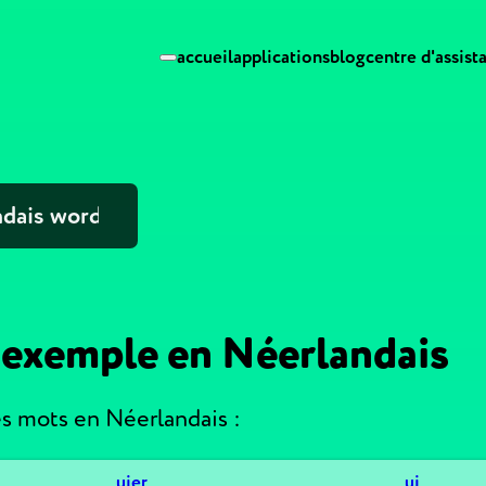
accueil
applications
blog
centre d'assist
'exemple en Néerlandais
 mots en Néerlandais :
uier
ui