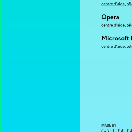
,
centre d'aide
té
Opera
,
centre d'aide
té
Microsoft
,
centre d'aide
té