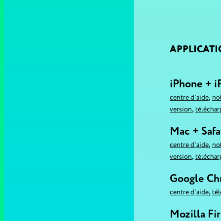
APPLICAT
iPhone + i
,
centre d'aide
no
,
version
téléchar
Mac + Safa
,
centre d'aide
no
,
version
téléchar
Google C
,
centre d'aide
té
Mozilla Fi