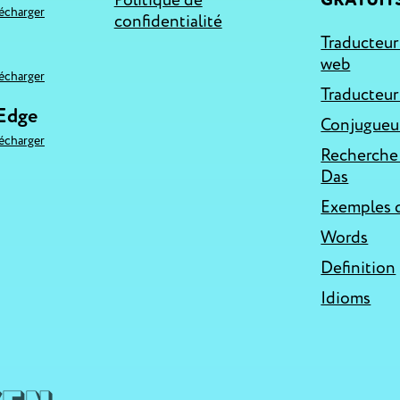
Politique de
GRATUIT
lécharger
confidentialité
Traducteur
web
lécharger
Traducteur
 Edge
Conjugueur
lécharger
Recherche
Das
Exemples d
Words
Definition
Idioms