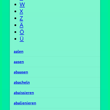
W
X
Z
Ä
Ö
Ü
aalen
aasen
abaasen
abacheln
abaissieren
abalienieren