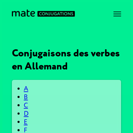
Conjugaisons des verbes
en Allemand
A
B
C
D
E
F