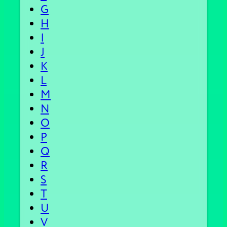
G
H
I
J
K
L
M
N
O
P
Q
R
S
T
U
V