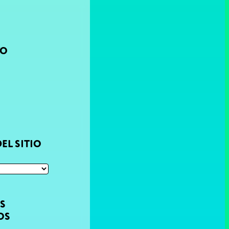
TO
EL SITIO
OS
OS