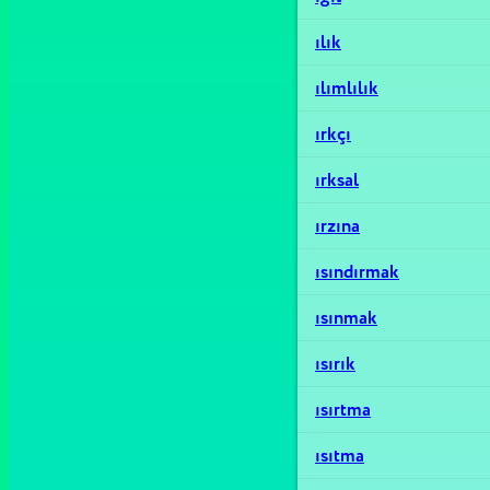
ılık
ılımlılık
ırkçı
ırksal
ırzına
ısındırmak
ısınmak
ısırık
ısırtma
ısıtma