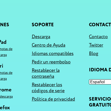
ONES
SOPORTE
CONTAC
Descarga
Contacto
Pad
Centro de Ayuda
Twitter
notas de
Idiomas compatibles
Blog
carga
Pedir un reembolso
ri
IDIOMA D
Restablecer la
notas de
contraseña
carga
Restablecer los
hrome
códigos de serie
descarga
Política de privacidad
SERVICI
GRATUIT
refox