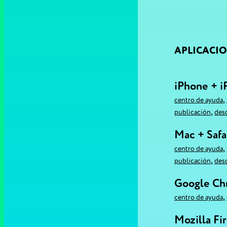
APLICACI
iPhone + i
,
centro de ayuda
,
publicación
des
Mac + Safa
,
centro de ayuda
,
publicación
des
Google C
,
centro de ayuda
Mozilla Fi