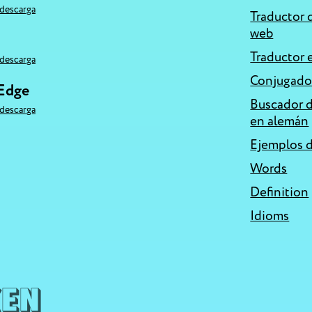
descarga
Traductor d
web
Traductor 
descarga
Conjugado
 Edge
Buscador d
descarga
en alemán
Ejemplos 
Words
Definition
Idioms