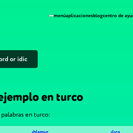
menú
aplicaciones
blog
centro de ayu
ejemplo en turco
palabras en turco:
ıhlamur
ılıca