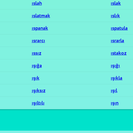
ıslah
ıslak
ıslatmak
ıslık
ıspanak
ıspatula
ısrarcı
ısrarla
ıssız
ıstakoz
ışığa
ışığı
ışık
ışıkla
ışıksız
ışıl
ışıltılı
ışın