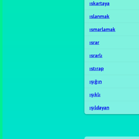
ıskartaya
ıslanmak
ısmarlamak
ısrar
ısrarlı
ıstırap
ışığın
ışıklı
ışıldayan