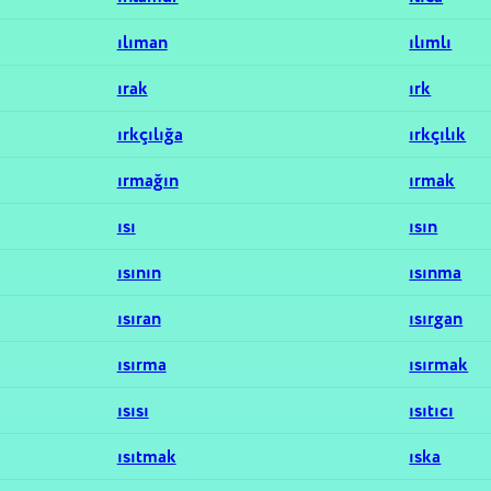
ılıman
ılımlı
ırak
ırk
ırkçılığa
ırkçılık
ırmağın
ırmak
ısı
ısın
ısının
ısınma
ısıran
ısırgan
ısırma
ısırmak
ısısı
ısıtıcı
ısıtmak
ıska