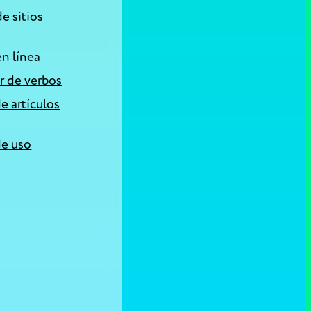
e sitios
en línea
r de verbos
e artículos
de uso