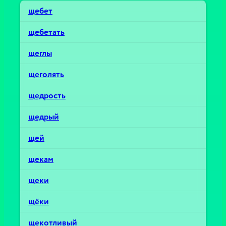
щебет
щебетать
щеглы
щеголять
щедрость
щедрый
щей
щекам
щеки
щёки
щекотливый