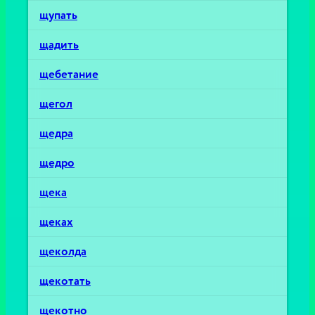
щупать
щадить
щебетание
щегол
щедра
щедро
щека
щеках
щеколда
щекотать
щекотно