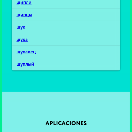
щипли
щипцы
щук
щука
щупалец
щуплый
APLICACIONES