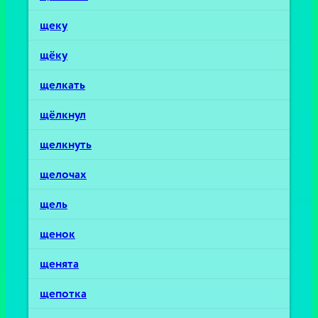
щеку
щёку
щелкать
щёлкнул
щелкнуть
щелочах
щель
щенок
щенята
щепотка