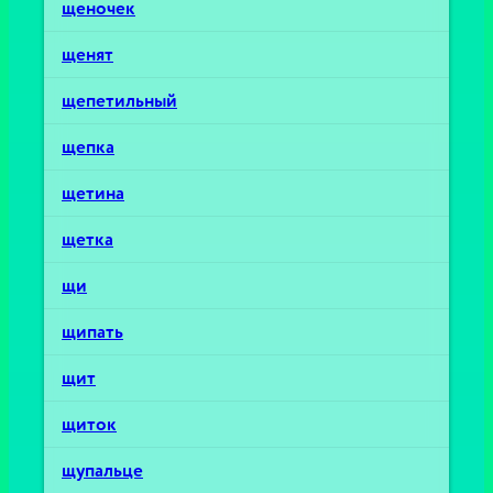
щеночек
щенят
щепетильный
щепка
щетина
щетка
щи
щипать
щит
щиток
щупальце