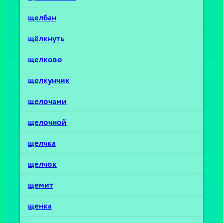
щелбан
щёлкнуть
щелково
щелкунчик
щелочами
щелочной
щелчка
щелчок
щемит
щенка