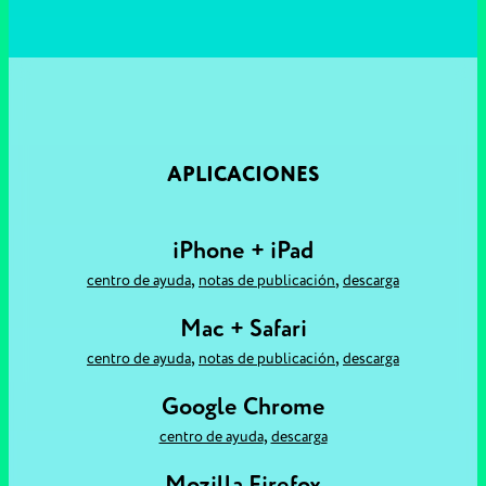
APLICACIONES
iPhone + iPad
,
,
centro de ayuda
notas de publicación
descarga
Mac + Safari
,
,
centro de ayuda
notas de publicación
descarga
Google Chrome
,
centro de ayuda
descarga
Mozilla Firefox