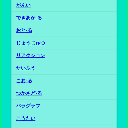
がんい
できあが‐る
おと‐る
じょうじゅつ
リアクション
たいふう
こお‐る
つかさど‐る
パラグラフ
こうたい