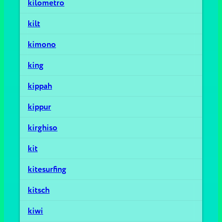
kilometro
kilt
kimono
king
kippah
kippur
kirghiso
kit
kitesurfing
kitsch
kiwi