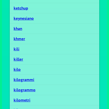
ketchup
keynesiano
khan
khmer
kili
killer
kilo
kilogrammi
kilogrammo
kilometri