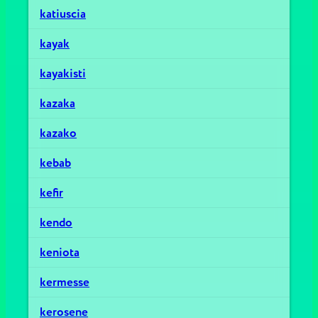
katiuscia
kayak
kayakisti
kazaka
kazako
kebab
kefir
kendo
keniota
kermesse
kerosene