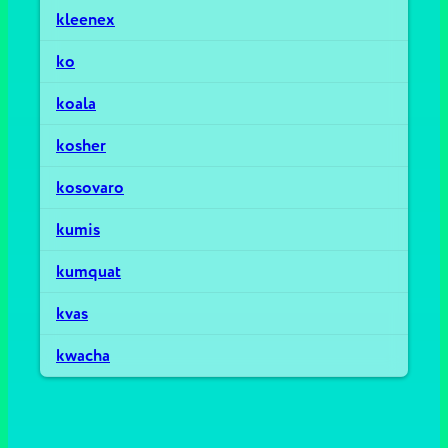
kleenex
ko
koala
kosher
kosovaro
kumis
kumquat
kvas
kwacha