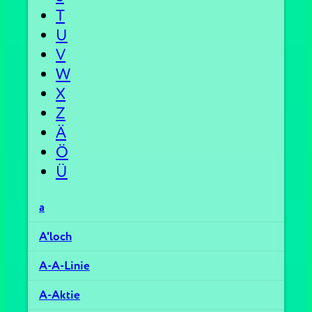
T
U
V
W
X
Z
Ä
Ö
Ü
a
A'loch
A-A-Linie
A-Aktie