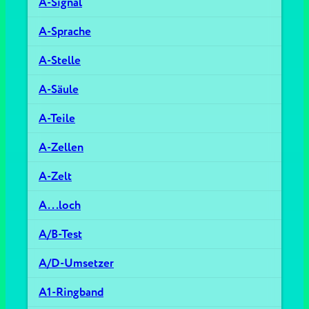
A-Signal
A-Sprache
A-Stelle
A-Säule
A-Teile
A-Zellen
A-Zelt
A...loch
A/B-Test
A/D-Umsetzer
A1-Ringband