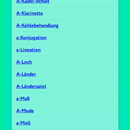
A-Kader-Athlet
A-Klarinette
A-Kohlebehandlung
a-Konjugation
a-Lineation
A-Loch
A-Länder
A-Länderspiel
a-Maß
A-Mode
a-Moll