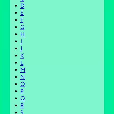
D
E
F
G
H
I
J
K
L
M
N
O
P
Q
R
S