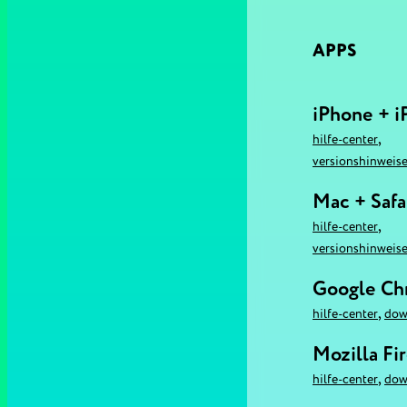
APPS
iPhone + i
,
hilfe-center
versionshinweis
Mac + Safa
,
hilfe-center
versionshinweis
Google C
,
hilfe-center
dow
Mozilla Fi
,
hilfe-center
dow