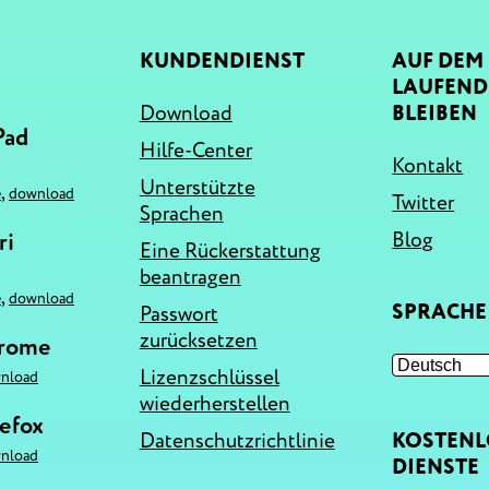
KUNDENDIENST
AUF DEM
LAUFEN
Download
BLEIBEN
Pad
Hilfe-Center
Kontakt
Unterstützte
,
e
download
Twitter
Sprachen
ri
Blog
Eine Rückerstattung
beantragen
,
e
download
SPRACHE
Passwort
zurücksetzen
hrome
Lizenzschlüssel
nload
wiederherstellen
refox
Datenschutzrichtlinie
KOSTENL
nload
DIENSTE