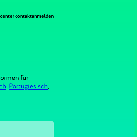
-center
kontakt
anmelden
Formen für
ch
,
Portugiesisch
,