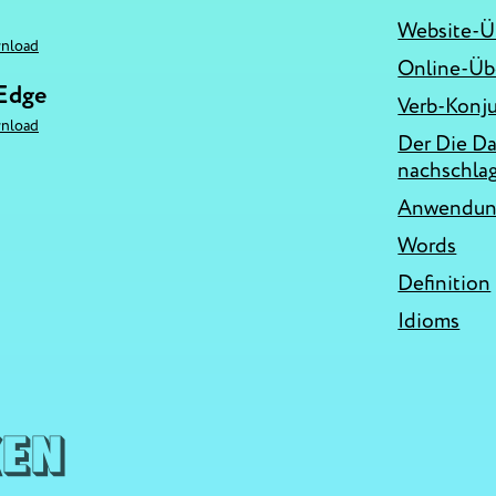
Website-Ü
nload
Online-Üb
 Edge
Verb-Konj
nload
Der Die D
nachschla
Anwendung
Words
Definition
Idioms