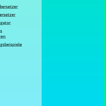
bersetzer
ersetzer
ugator
as
gen
sbeispiele