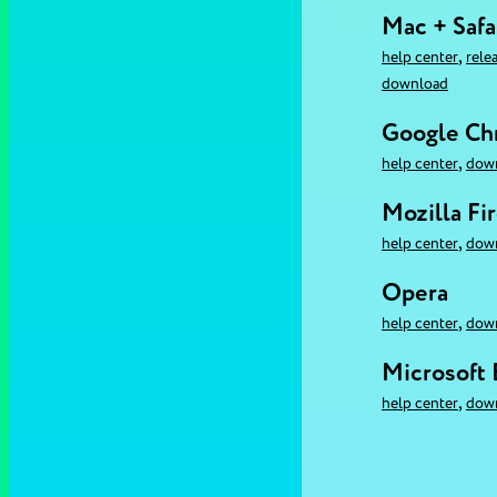
Mac + Safa
,
help center
rele
download
Google C
,
help center
dow
Mozilla Fi
,
help center
dow
Opera
,
help center
dow
Microsoft
,
help center
dow