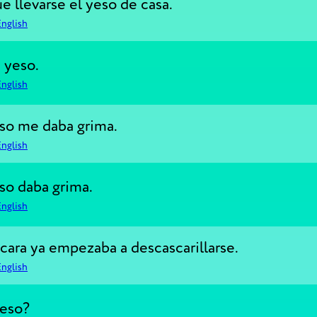
e llevarse el yeso de casa.
English
 yeso.
English
so me daba grima.
English
so daba grima.
English
cara ya empezaba a descascarillarse.
English
yeso?