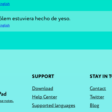
English
ólem estuviera hecho de yeso.
English
SUPPORT
STAY IN 
Download
Contact
Pad
Help Center
Twitter
,
ase notes
Supported languages
Blog