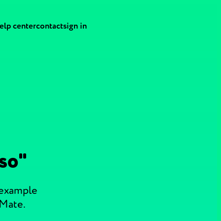
elp center
contact
sign in
so"
 example
 Mate.