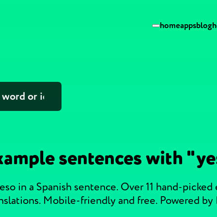
home
apps
blog
h
xample sentences with "ye
eso in a Spanish sentence. Over 11 hand-picked
nslations. Mobile-friendly and free. Powered by