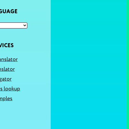
NGUAGE
VICES
anslator
nslator
gator
s lookup
mples