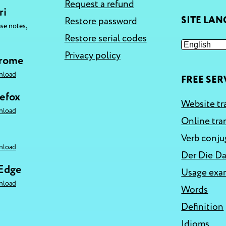
Request a refund
ri
SITE LA
Restore password
,
ase notes
Restore serial codes
Privacy policy
hrome
nload
FREE SER
refox
Website tr
nload
Online tra
Verb conju
nload
Der Die Da
 Edge
Usage exa
nload
Words
Definition
Idioms