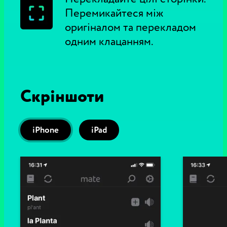
Перемикайтеся між
оригіналом та перекладом
одним клацанням.
Скріншоти
iPhone
iPad