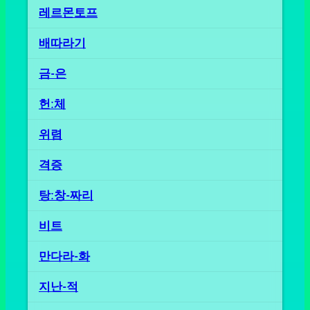
레르몬토프
배따라기
금-은
헌ː체
위렴
격증
탕ː창-짜리
비트
만다라-화
지난-적