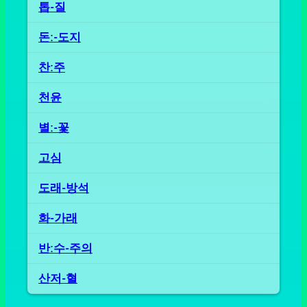
톱-질
돈ː-도지
찬ː주
천윤
별ː-꽃
고심
도래-방석
화-가래
반ː수-주의
산저-혈