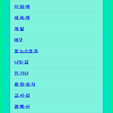
이ː담-제
세ː속-제
계ː말
애구
포ː노스코ː프
나잇-값
인-가난
응ː장-성ː식
교ː서-감
광ː혜-서