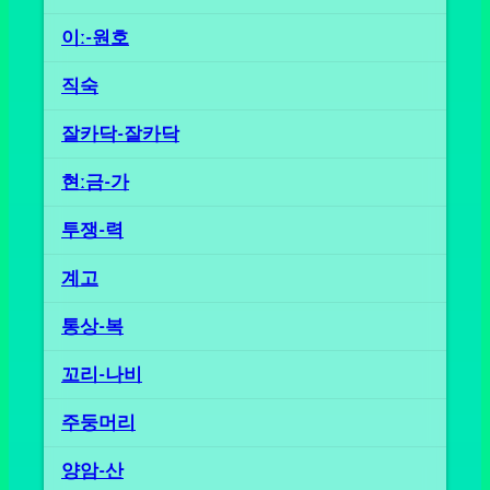
이ː-원호
직숙
잘카닥-잘카닥
현ː금-가
투쟁-력
계고
통상-복
꼬리-나비
주둥머리
양암-산