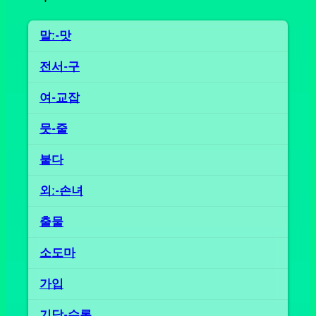
말ː-맛
전서-구
여-교잡
뭇-줄
붙다
외ː-손녀
출물
소도마
가입
기담-수록