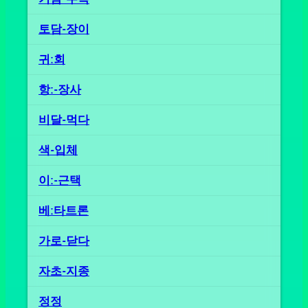
토담-장이
귀ː회
항ː-장사
비달-먹다
색-입체
이ː-근택
베ː타트론
가로-닫다
자초-지종
정정