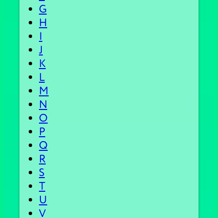
G
H
I
J
K
L
M
N
O
P
Q
R
S
T
U
V