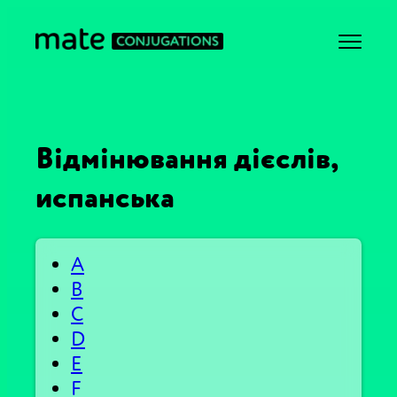
Відмінювання дієслів,
испанська
A
B
C
D
E
F