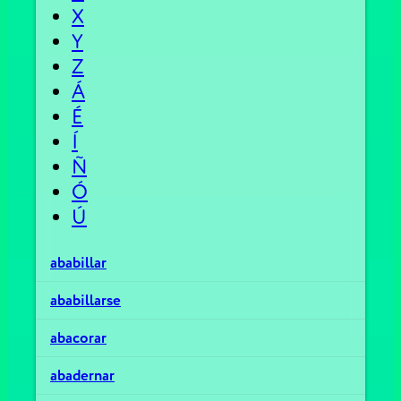
X
Y
Z
Á
É
Í
Ñ
Ó
Ú
ababillar
ababillarse
abacorar
abadernar