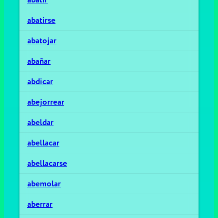
abatirse
abatojar
abañar
abdicar
abejorrear
abeldar
abellacar
abellacarse
abemolar
aberrar