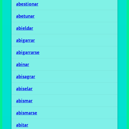
abestionar
abetunar
abieldar
abigarrar
abigarrarse
abinar
abisagrar
abiselar
abismar
abismarse
abitar