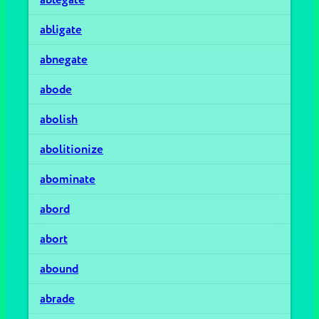
abligate
abnegate
abode
abolish
abolitionize
abominate
abord
abort
abound
abrade