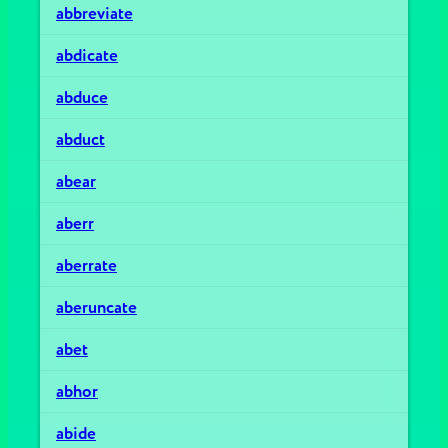
abbreviate
abdicate
abduce
abduct
abear
aberr
aberrate
aberuncate
abet
abhor
abide