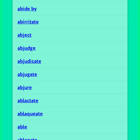
abide by
abirritate
abject
abjudge
abjudicate
abjugate
abjure
ablactate
ablaqueate
able
ablegate