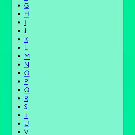
G
H
I
J
K
L
M
N
O
P
Q
R
S
T
U
V