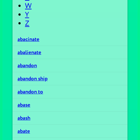
W
Y
Z
abacinate
abalienate
abandon
abandon ship
abandon to
abase
abash
abate