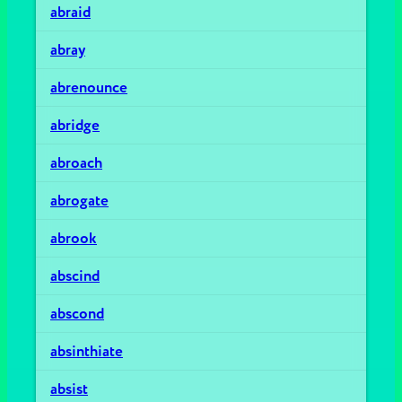
abraid
abray
abrenounce
abridge
abroach
abrogate
abrook
abscind
abscond
absinthiate
absist