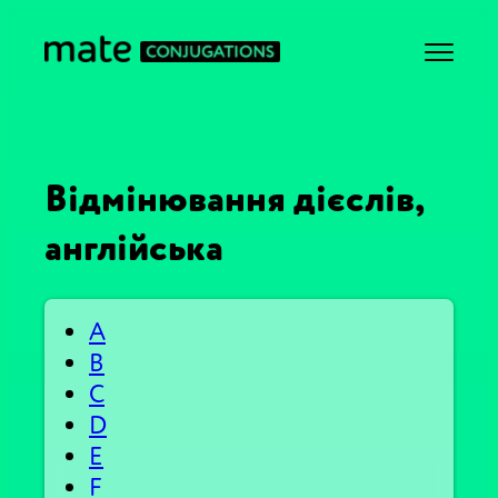
Відмінювання дієслів,
англійська
A
B
C
D
E
F