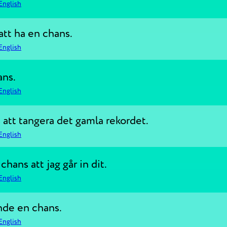
English
tt ha en chans.
English
ans.
English
 att tangera det gamla rekordet.
English
chans att jag går in dit.
English
nde en chans.
English