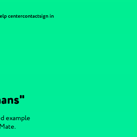
elp center
contact
sign in
hans"
ed example
 Mate.