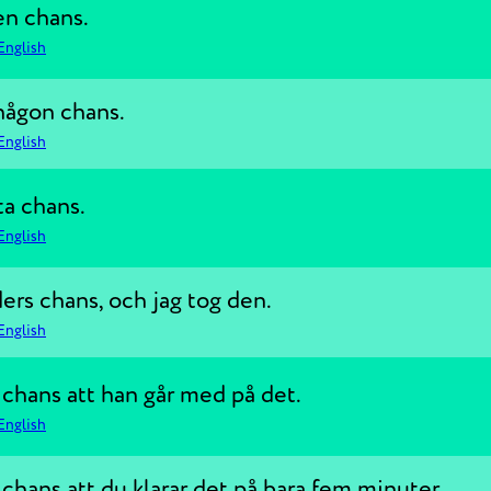
en chans.
English
någon chans.
English
ta chans.
English
iders chans, och jag tog den.
English
 chans att han går med på det.
English
 chans att du klarar det på bara fem minuter.