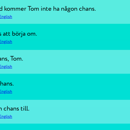
dd kommer Tom inte ha någon chans.
English
 att börja om.
English
ans, Tom.
English
chans.
English
 chans till.
English