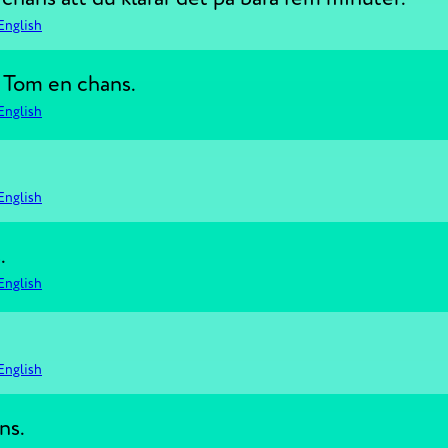
English
e Tom en chans.
English
English
.
English
English
ns.