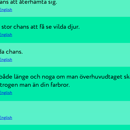
ns att återhämta sig.
English
stor chans att få se vilda djur.
English
da chans.
English
 både länge och noga om man överhuvudtaget ska
trogen man än din farbror.
English
English