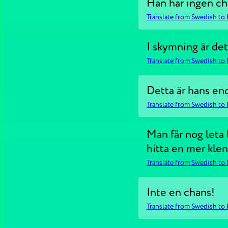
Han har ingen cha
Translate from Swedish to 
I skymning är det 
Translate from Swedish to 
Detta är hans en
Translate from Swedish to 
Man får nog leta
hitta en mer klen
Translate from Swedish to 
Inte en chans!
Translate from Swedish to 