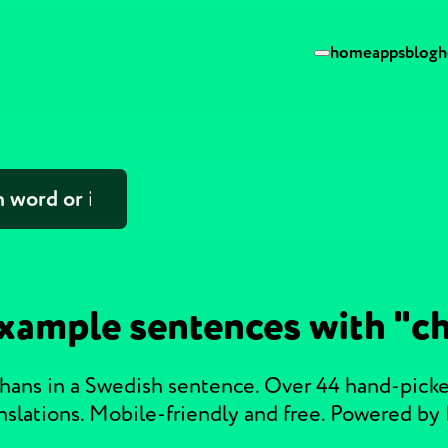
home
apps
blog
h
xample sentences with "c
chans in a Swedish sentence. Over 44 hand-pick
nslations. Mobile-friendly and free. Powered by