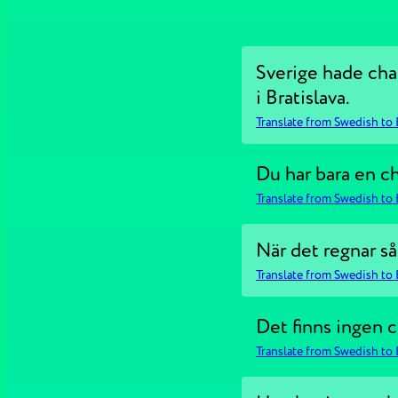
Sverige hade chan
i Bratislava.
Translate from Swedish to 
Du har bara en cha
Translate from Swedish to 
När det regnar så 
Translate from Swedish to 
Det finns ingen 
Translate from Swedish to 