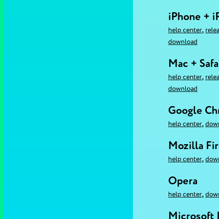
iPhone + i
,
help center
rele
download
Mac + Safa
,
help center
rele
download
Google C
,
help center
dow
Mozilla Fi
,
help center
dow
Opera
,
help center
dow
Microsoft