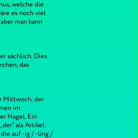
nus, welche die
äre es noch viel
 aber man kann
er sächlich. Dies
rchen, das
r Mittwoch, der
omen im
r Hagel. Ein
der“ als Artikel:
e auf -ig / -ling /