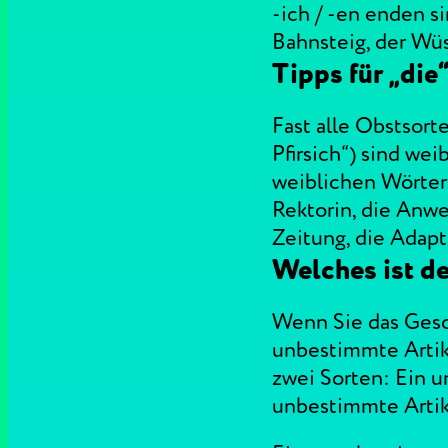
-ich / -en enden s
Bahnsteig, der Wüs
Tipps für „die
Fast alle Obstsort
Pfirsich“) sind wei
weiblichen Wörtern f
Rektorin, die Anwes
Zeitung, die Adapt
Welches ist de
Wenn Sie das Gesch
unbestimmte Artike
zwei Sorten: Ein u
unbestimmte Artike