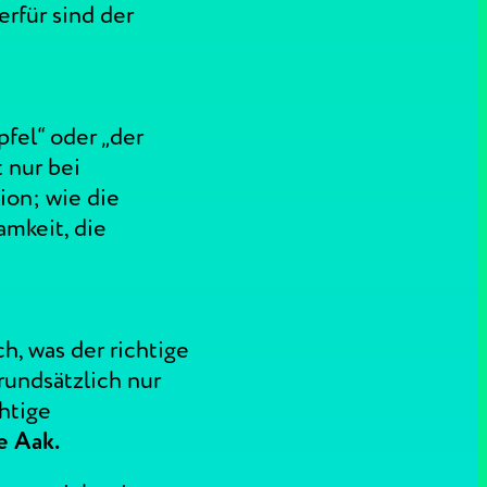
erfür sind der
fel“ oder „der
t nur bei
-ion; wie die
amkeit, die
h, was der richtige
rundsätzlich nur
htige
ne Aak.