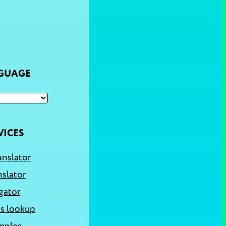
NGUAGE
VICES
anslator
nslator
gator
s lookup