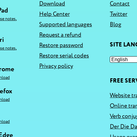
Download
Contact
Pad
Help Center
Twitter
,
ase notes
Supported languages
Blog
Request a refund
ri
SITE LA
Restore password
,
ase notes
Restore serial codes
Privacy policy
hrome
nload
FREE SER
refox
Website tr
nload
Online tra
Verb conju
nload
Der Die Da
 Edge