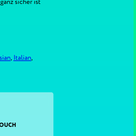
anz sicher ist
sian
,
Italian
,
TOUCH