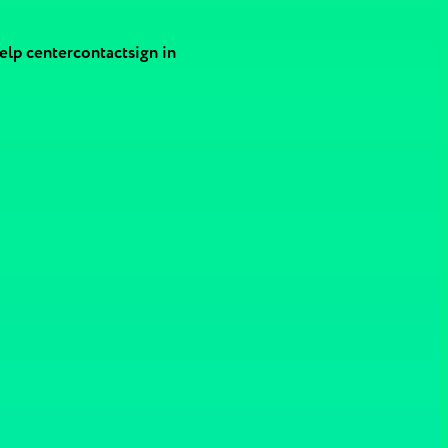
elp center
contact
sign in