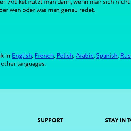
 Artikel nutzt man dann, wenn man sich nicht g
über wen oder was man genau redet.
k in
English
,
French
,
Polish
,
Arabic
,
Spanish
,
Rus
 other languages.
SUPPORT
STAY IN 