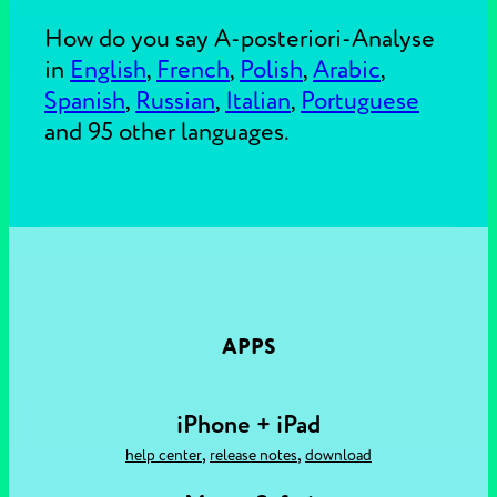
How do you say A-posteriori-Analyse
in
English
,
French
,
Polish
,
Arabic
,
Spanish
,
Russian
,
Italian
,
Portuguese
and 95 other languages.
APPS
iPhone + iPad
,
,
help center
release notes
download