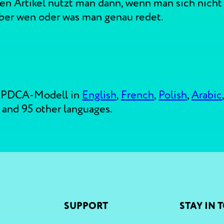
 Artikel nutzt man dann, wenn man sich nicht g
über wen oder was man genau redet.
-PDCA-Modell in
English
,
French
,
Polish
,
Arabic
and 95 other languages.
SUPPORT
STAY IN 