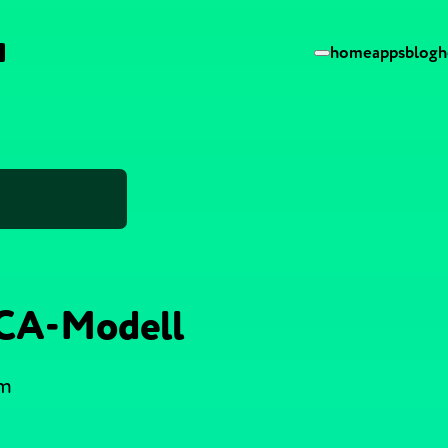
home
apps
blog
h
CA-Modell
um