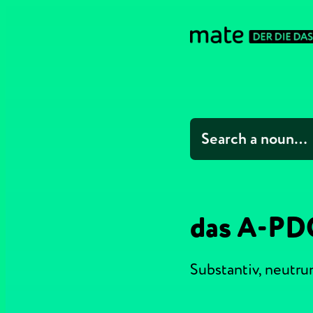
das A-PD
Substantiv,
neutr