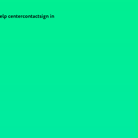
elp center
contact
sign in