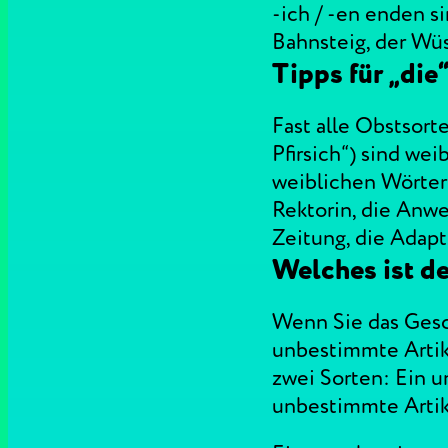
-ich / -en enden s
Bahnsteig, der Wüs
Tipps für „die
Fast alle Obstsort
Pfirsich“) sind wei
weiblichen Wörtern f
Rektorin, die Anwes
Zeitung, die Adapt
Welches ist de
Wenn Sie das Gesch
unbestimmte Artike
zwei Sorten: Ein u
unbestimmte Artike