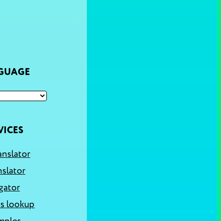
NGUAGE
VICES
anslator
nslator
gator
s lookup