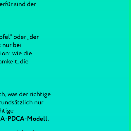
erfür sind der
fel“ oder „der
t nur bei
-ion; wie die
amkeit, die
h, was der richtige
rundsätzlich nur
htige
in A-PDCA-Modell.