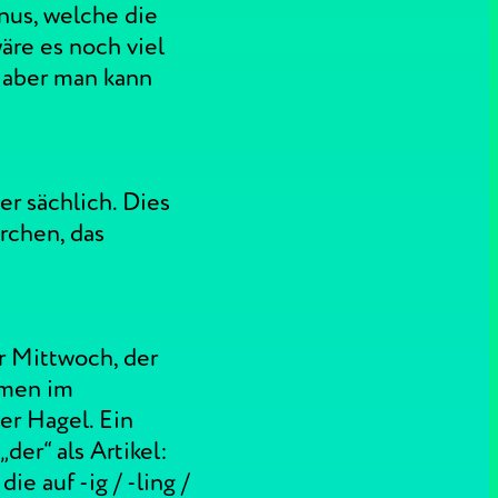
nus, welche die
äre es noch viel
 aber man kann
er sächlich. Dies
rchen, das
r Mittwoch, der
omen im
r Hagel. Ein
der“ als Artikel:
e auf -ig / -ling /