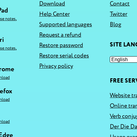
Download
Contact
Pad
Help Center
Twitter
,
ase notes
Supported languages
Blog
Request a refund
ri
SITE LA
Restore password
,
ase notes
Restore serial codes
Privacy policy
hrome
nload
FREE SER
refox
Website tr
nload
Online tra
Verb conju
nload
Der Die Da
 Edge