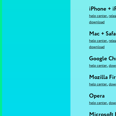
iPhone + i
,
help center
rele
download
Mac + Safa
,
help center
rele
download
Google C
,
help center
dow
Mozilla Fi
,
help center
dow
Opera
,
help center
dow
Microsoft