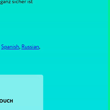
anz sicher ist
,
Spanish
,
Russian
,
TOUCH