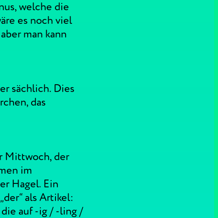
nus, welche die
äre es noch viel
 aber man kann
er sächlich. Dies
rchen, das
r Mittwoch, der
omen im
r Hagel. Ein
der“ als Artikel:
e auf -ig / -ling /