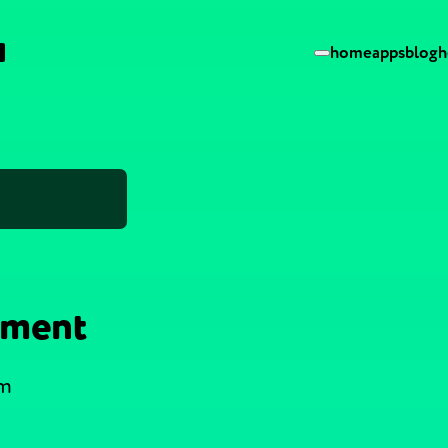
home
apps
blog
h
ament
um