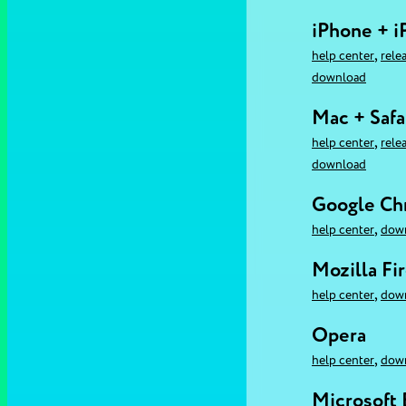
iPhone + i
,
help center
rele
download
Mac + Safa
,
help center
rele
download
Google C
,
help center
dow
Mozilla Fi
,
help center
dow
Opera
,
help center
dow
Microsoft