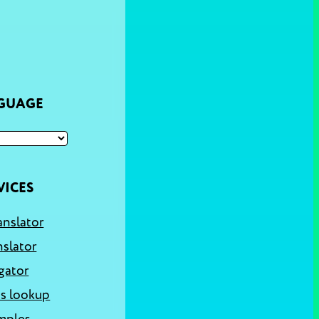
NGUAGE
VICES
anslator
nslator
gator
s lookup