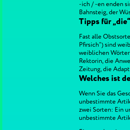
-ich / -en enden s
Bahnsteig, der Wüs
Tipps für „die
Fast alle Obstsort
Pfirsich“) sind wei
weiblichen Wörtern f
Rektorin, die Anwes
Zeitung, die Adapt
Welches ist de
Wenn Sie das Gesch
unbestimmte Artike
zwei Sorten: Ein u
unbestimmte Artike