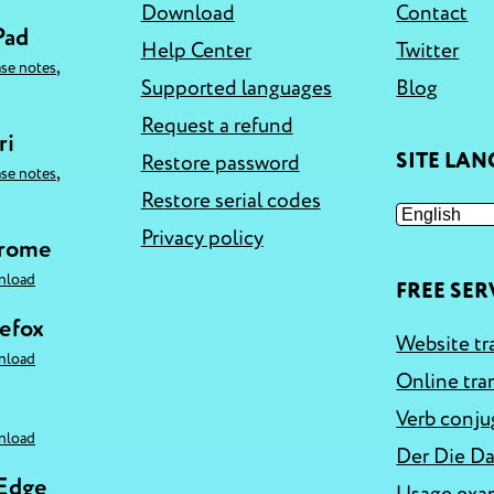
Download
Contact
Pad
Help Center
Twitter
,
ase notes
Supported languages
Blog
Request a refund
ri
SITE LA
Restore password
,
ase notes
Restore serial codes
Privacy policy
hrome
nload
FREE SER
refox
Website tr
nload
Online tra
Verb conju
nload
Der Die Da
 Edge