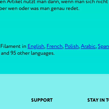
 Artikel nutzt man dann, wenn man sich nicht g
über wen oder was man genau redet.
Filament in
English
,
French
,
Polish
,
Arabic
,
Span
and 95 other languages.
SUPPORT
STAY IN 