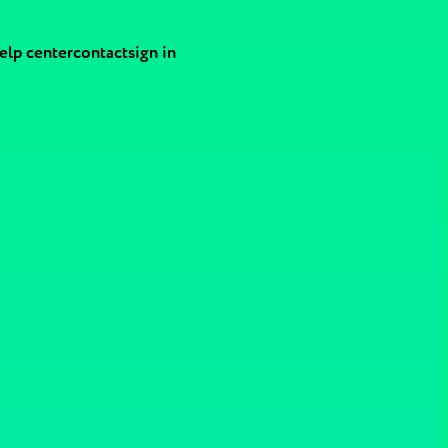
elp center
contact
sign in