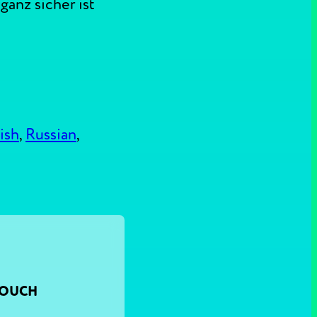
anz sicher ist
ish
,
Russian
,
TOUCH