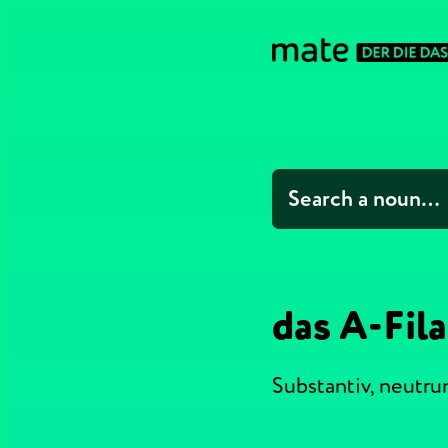
das A-Fil
Substantiv,
neutr