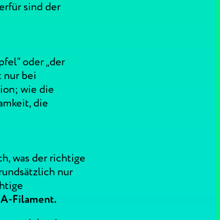
erfür sind der
fel“ oder „der
t nur bei
-ion; wie die
amkeit, die
h, was der richtige
rundsätzlich nur
htige
n A-Filament.