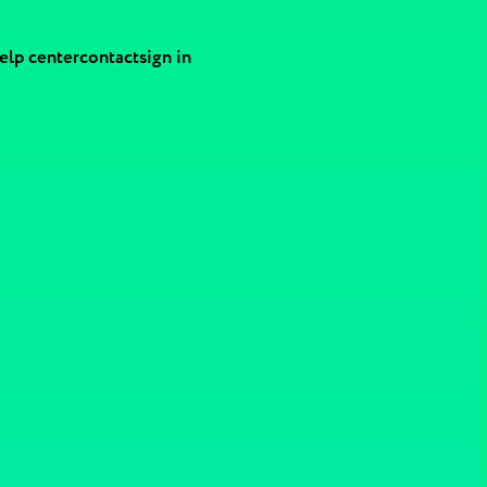
elp center
contact
sign in