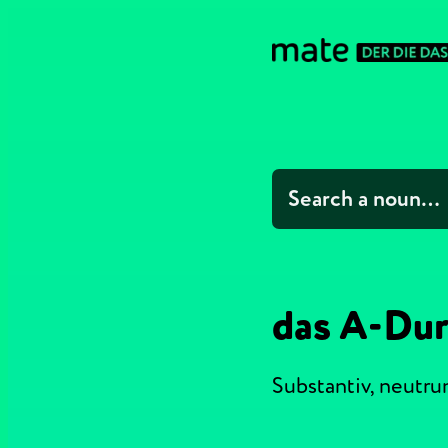
das A-Du
Substantiv,
neutr