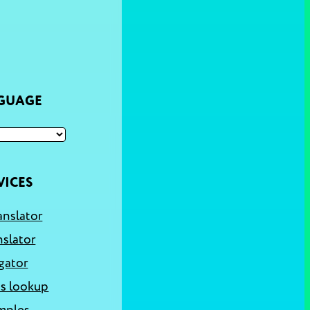
NGUAGE
VICES
anslator
nslator
gator
s lookup