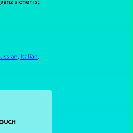
anz sicher ist
ussian
,
Italian
,
TOUCH