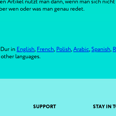
 Artikel nutzt man dann, wenn man sich nicht g
über wen oder was man genau redet.
-Dur in
English
,
French
,
Polish
,
Arabic
,
Spanish
,
R
 other languages.
SUPPORT
STAY IN 