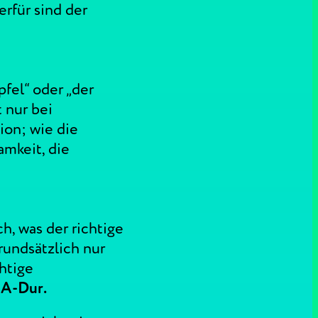
erfür sind der
fel“ oder „der
t nur bei
-ion; wie die
amkeit, die
h, was der richtige
rundsätzlich nur
htige
n A-Dur.