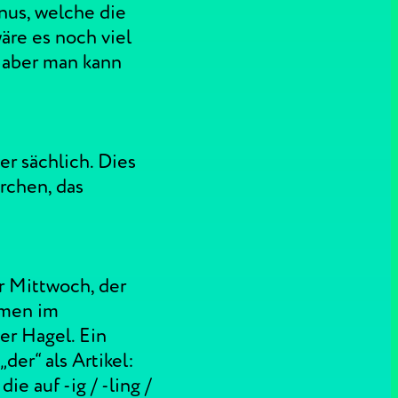
nus, welche die
äre es noch viel
 aber man kann
er sächlich. Dies
rchen, das
r Mittwoch, der
omen im
r Hagel. Ein
der“ als Artikel:
e auf -ig / -ling /