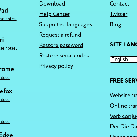
Download
Contact
Pad
Help Center
Twitter
,
ase notes
Supported languages
Blog
Request a refund
ri
SITE LA
Restore password
,
ase notes
Restore serial codes
Privacy policy
hrome
nload
FREE SER
refox
Website tr
nload
Online tra
Verb conju
nload
Der Die Da
 Edge