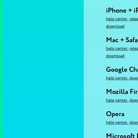
iPhone + i
,
help center
rele
download
Mac + Safa
,
help center
rele
download
Google C
,
help center
dow
Mozilla Fi
,
help center
dow
Opera
,
help center
dow
Microsoft