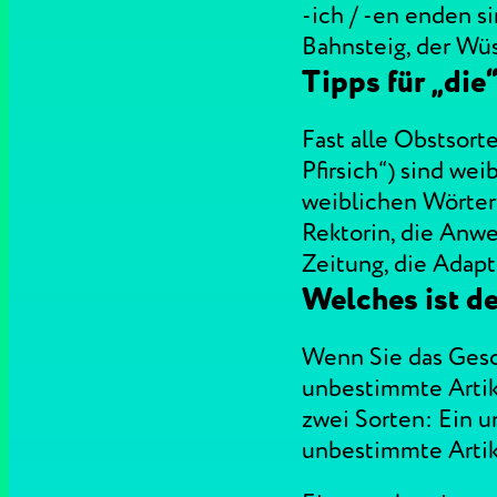
-ich / -en enden s
Bahnsteig, der Wüs
Tipps für „die
Fast alle Obstsort
Pfirsich“) sind wei
weiblichen Wörtern f
Rektorin, die Anwes
Zeitung, die Adapt
Welches ist de
Wenn Sie das Gesch
unbestimmte Artike
zwei Sorten: Ein u
unbestimmte Artike