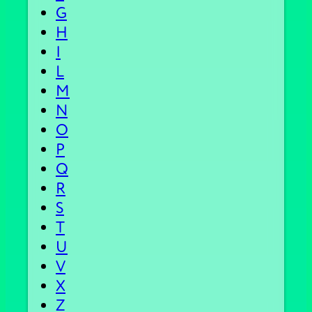
G
H
I
L
M
N
O
P
Q
R
S
T
U
V
X
Z