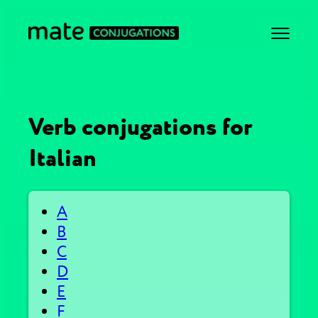
Verb conjugations for
Italian
A
B
C
D
E
F