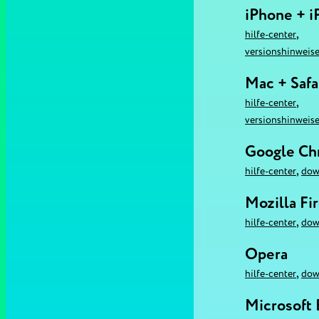
iPhone + i
,
hilfe-center
versionshinweis
Mac + Safa
,
hilfe-center
versionshinweis
Google C
,
hilfe-center
dow
Mozilla Fi
,
hilfe-center
dow
Opera
,
hilfe-center
dow
Microsoft