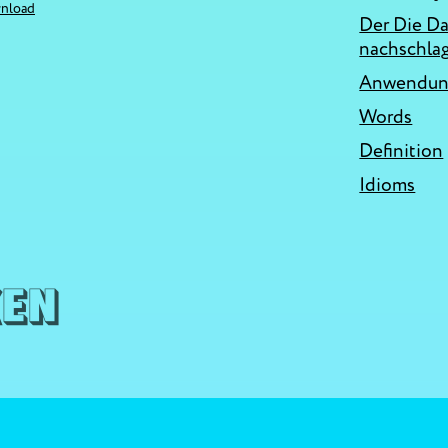
nload
Der Die D
nachschla
Anwendung
Words
Definition
Idioms