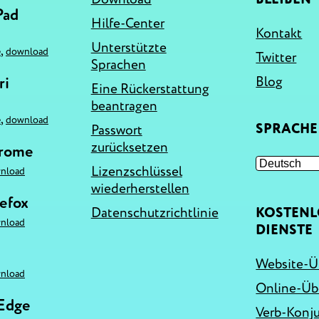
Pad
Hilfe-Center
Kontakt
Unterstützte
,
e
download
Twitter
Sprachen
ri
Blog
Eine Rückerstattung
beantragen
,
e
download
SPRACHE
Passwort
zurücksetzen
hrome
Lizenzschlüssel
nload
wiederherstellen
refox
Datenschutzrichtlinie
KOSTENL
nload
DIENSTE
Website-Ü
nload
Online-Üb
 Edge
Verb-Konj