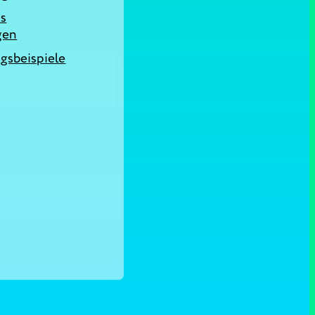
as
gen
sbeispiele