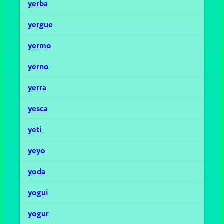
yerba
yergue
yermo
yerno
yerra
yesca
yeti
yeyo
yoda
yogui
yogur