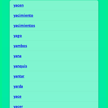
yacen
yacimiento
yacimientos
yago
yambos
yana
yanquis
yantar
yarda
yace
yacer