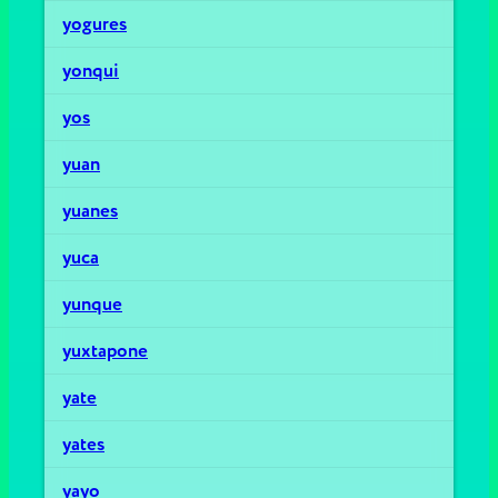
yogures
yonqui
yos
yuan
yuanes
yuca
yunque
yuxtapone
yate
yates
yayo