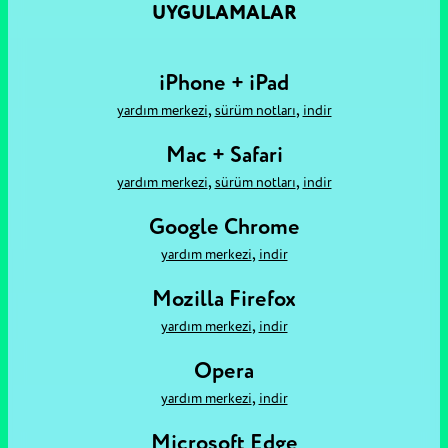
UYGULAMALAR
iPhone + iPad
,
,
yardım merkezi
sürüm notları
i̇ndir
Mac + Safari
,
,
yardım merkezi
sürüm notları
i̇ndir
Google Chrome
,
yardım merkezi
i̇ndir
Mozilla Firefox
,
yardım merkezi
i̇ndir
Opera
,
yardım merkezi
i̇ndir
Microsoft Edge