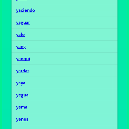
yaciendo
yaguar
yale
yang
yanqui
yardas
yaya
yegua
yema
yenes