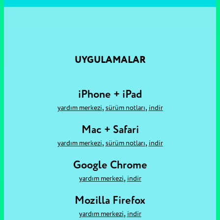
UYGULAMALAR
iPhone + iPad
,
,
yardım merkezi
sürüm notları
i̇ndir
Mac + Safari
,
,
yardım merkezi
sürüm notları
i̇ndir
Google Chrome
,
yardım merkezi
i̇ndir
Mozilla Firefox
,
yardım merkezi
i̇ndir