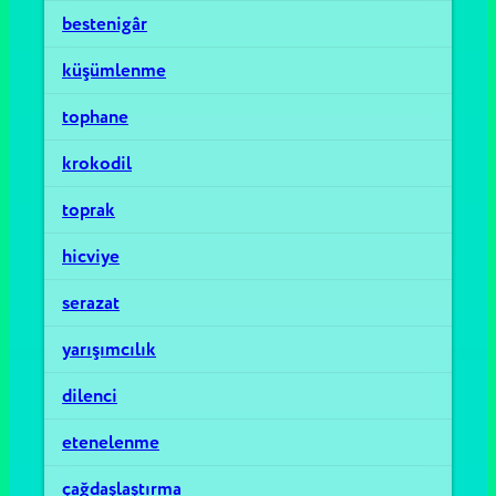
bestenigâr
küşümlenme
tophane
krokodil
toprak
hicviye
serazat
yarışımcılık
dilenci
etenelenme
çağdaşlaştırma