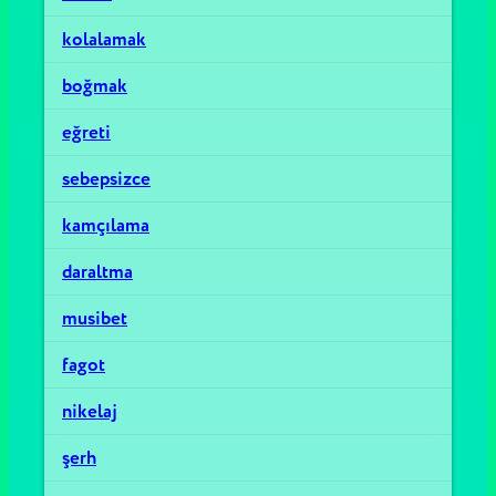
kolalamak
boğmak
eğreti
sebepsizce
kamçılama
daraltma
musibet
fagot
nikelaj
şerh