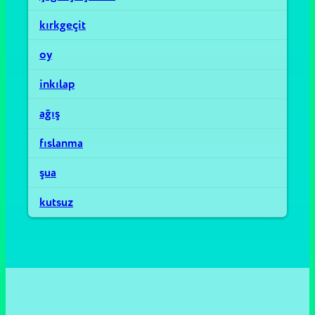
kırkgeçit
oy
inkılap
ağış
fıslanma
şua
kutsuz