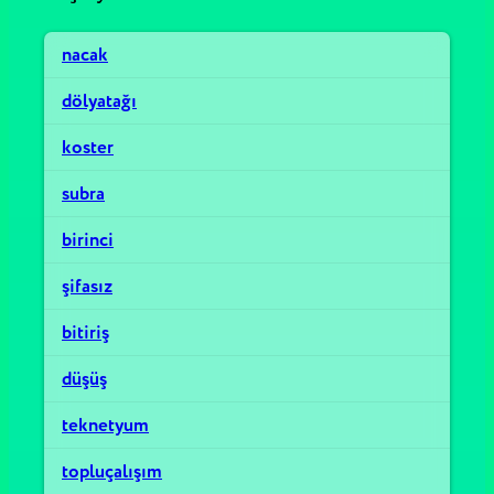
nacak
dölyatağı
koster
subra
birinci
şifasız
bitiriş
düşüş
teknetyum
topluçalışım