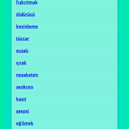
fışkırtmak
öldürücü
kesinleme
tüccar
eczalı
çırak
nezaketen
senkron
kasıt
asepsi
eğilmek