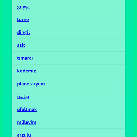
geyşa
turne
dingil
asit
tımarcı
kedersiz
planetaryum
icatçı
ufaltmak
mülayim
arzulu