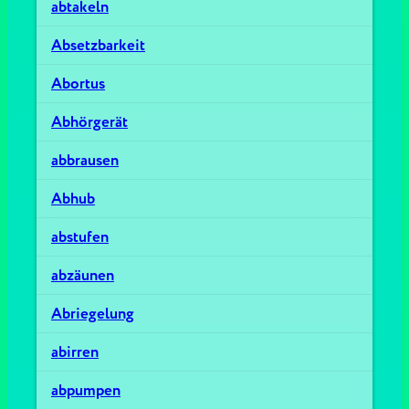
abtakeln
Absetzbarkeit
Abortus
Abhörgerät
abbrausen
Abhub
abstufen
abzäunen
Abriegelung
abirren
abpumpen