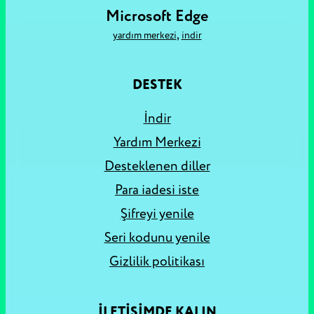
Microsoft Edge
,
yardım merkezi
i̇ndir
DESTEK
İndir
Yardım Merkezi
Desteklenen diller
Para iadesi iste
Şifreyi yenile
Seri kodunu yenile
Gizlilik politikası
İLETİŞİMDE KALIN