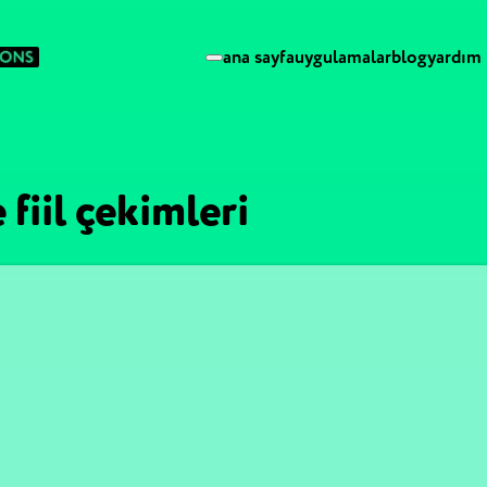
ana sayfa
uygulamalar
blog
yardım
 fiil çekimleri