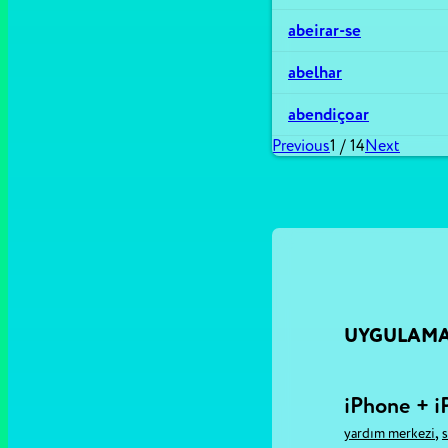
abeirar-se
abelhar
abendiçoar
Previous
1
/
14
Next
UYGULAM
iPhone + i
,
yardım merkezi