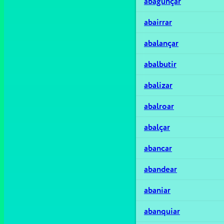
abagunçar
abairrar
abalançar
abalbutir
abalizar
abalroar
abalçar
abancar
abandear
abaniar
abanquiar