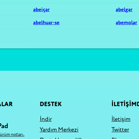
abeiçar
abelgar
abelhuar-se
abemolar
ALAR
DESTEK
İLETİŞİM
İndir
İletişim
Pad
Yardım Merkezi
Twitter
,
sürüm notları