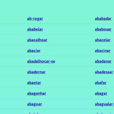
ab-rogar
ababadar
ababelar
ababosar
abacalhoar
abacelar
abaciar
abacinar
abadalhocar-se
abadanar
abadernar
abadessar
abaetar
abafar
abaganhar
abagar
abagoar
abagualar