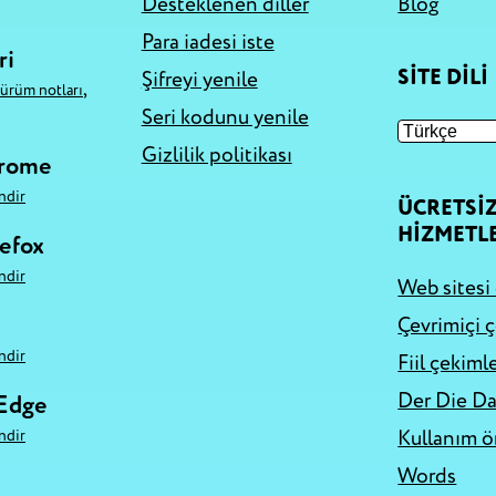
Desteklenen diller
Blog
Para iadesi iste
ri
SITE DILI
Şifreyi yenile
,
sürüm notları
Seri kodunu yenile
Gizlilik politikası
hrome
̇ndir
ÜCRETSI
HIZMETL
refox
̇ndir
Web sitesi 
Çevrimiçi ç
̇ndir
Fiil çekimle
Der Die Da
 Edge
Kullanım ö
̇ndir
Words