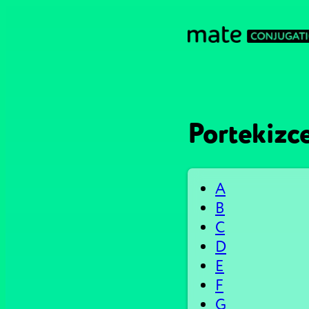
Portekizce
A
B
C
D
E
F
G