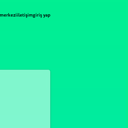
 merkezi
i̇letişim
giriş yap