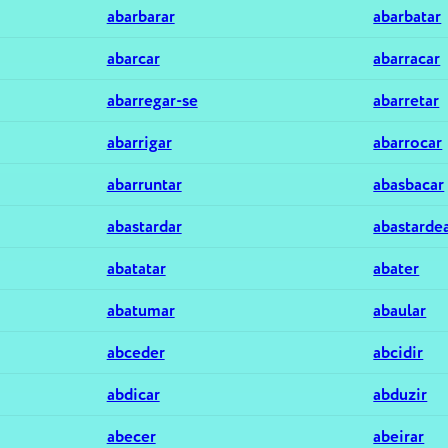
abarbarar
abarbatar
abarcar
abarracar
abarregar-se
abarretar
abarrigar
abarrocar
abarruntar
abasbacar
abastardar
abastarde
abatatar
abater
abatumar
abaular
abceder
abcidir
abdicar
abduzir
abecer
abeirar