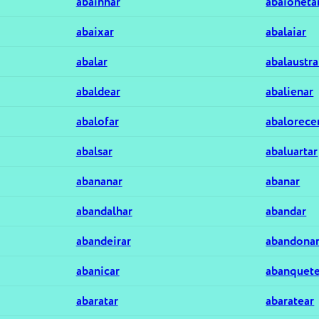
abainhar
abaioneta
abaixar
abalaiar
abalar
abalaustra
abaldear
abalienar
abalofar
abalorece
abalsar
abaluartar
abananar
abanar
abandalhar
abandar
abandeirar
abandona
abanicar
abanquete
abaratar
abaratear