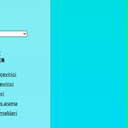
Z
ER
çevirici
evirici
ri
s arama
rnekleri