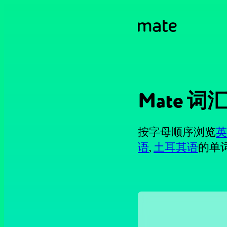
Mate 词
按字母顺序浏览
英
语
,
土耳其语
的单