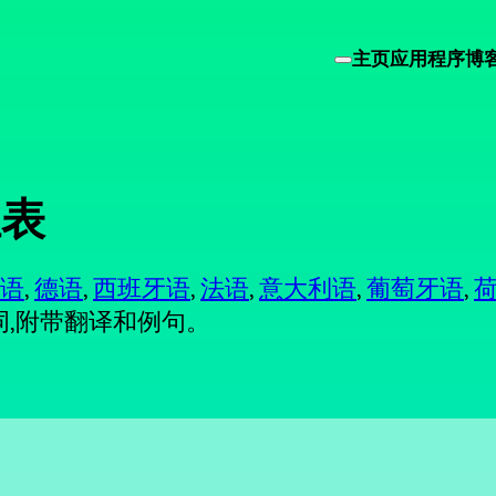
主页
应用程序
博
汇表
语
,
德语
,
西班牙语
,
法语
,
意大利语
,
葡萄牙语
,
词,附带翻译和例句。