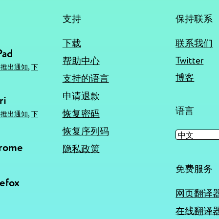
支持
保持联系
下载
联系我们
Pad
Twitter
帮助中心
,
本推出通知
下
博客
支持的语言
申请退款
ri
语言
,
恢复密码
本推出通知
下
恢复序列码
hrome
隐私政策
免费服务
refox
网页翻译
在线翻译