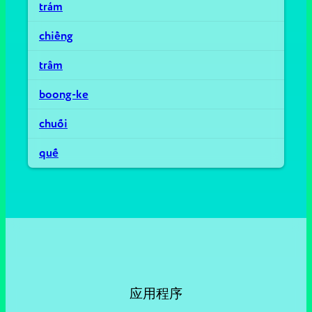
trám
chiềng
trâm
boong-ke
chuối
quế
应用程序