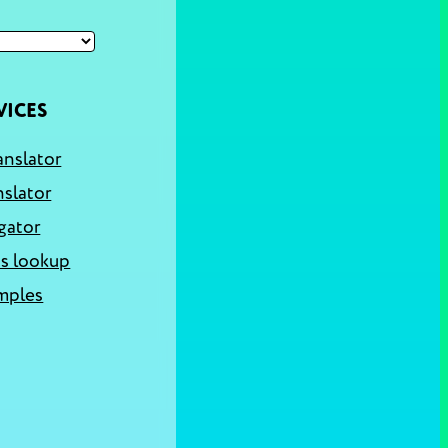
VICES
anslator
nslator
gator
s lookup
mples