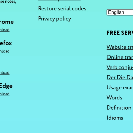
,
ase notes
Restore serial codes
Privacy policy
hrome
nload
FREE SER
refox
Website tr
nload
Online tra
Verb conju
nload
Der Die Da
 Edge
Usage exa
nload
Words
Definition
Idioms