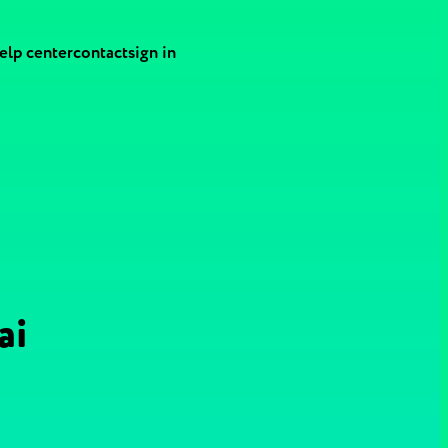
elp center
contact
sign in
ai