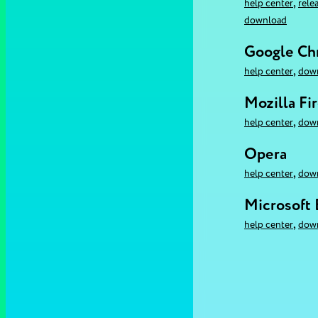
,
help center
rele
download
Google C
,
help center
dow
Mozilla Fi
,
help center
dow
Opera
,
help center
dow
Microsoft
,
help center
dow