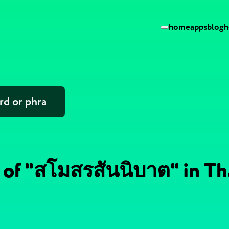
home
apps
blog
h
 of "สโมสรสันนิบาต" in Th