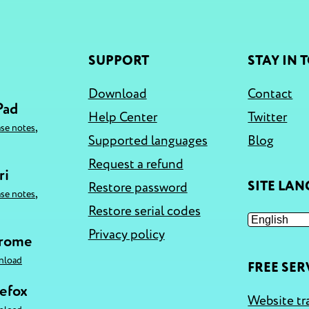
SUPPORT
STAY IN 
Download
Contact
Pad
Help Center
Twitter
,
ase notes
Supported languages
Blog
Request a refund
ri
SITE LA
Restore password
,
ase notes
Restore serial codes
Privacy policy
hrome
nload
FREE SER
refox
Website tr