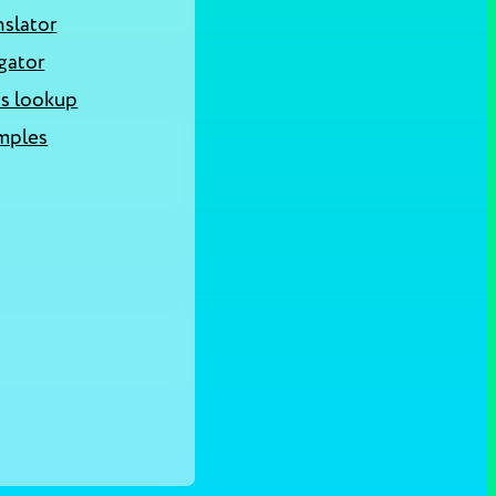
nslator
gator
s lookup
mples