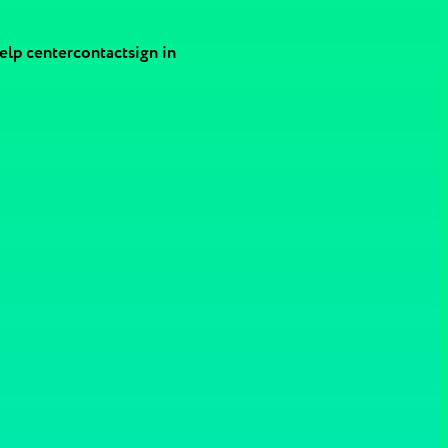
elp center
contact
sign in