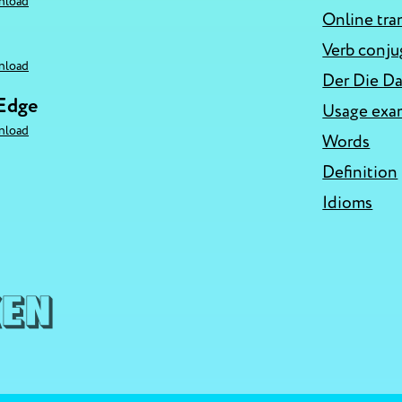
nload
Online tra
Verb conju
nload
Der Die Da
 Edge
Usage exa
nload
Words
Definition
Idioms