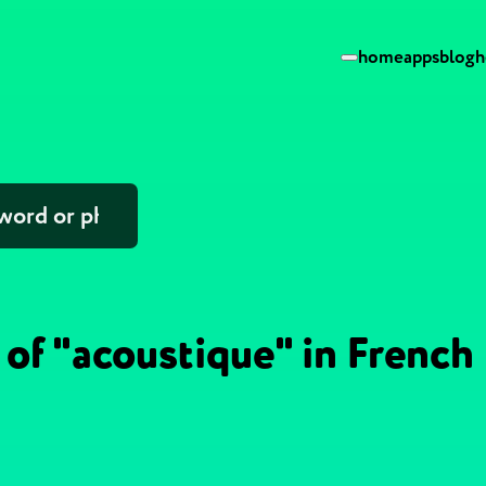
home
apps
blog
h
 of "acoustique" in French