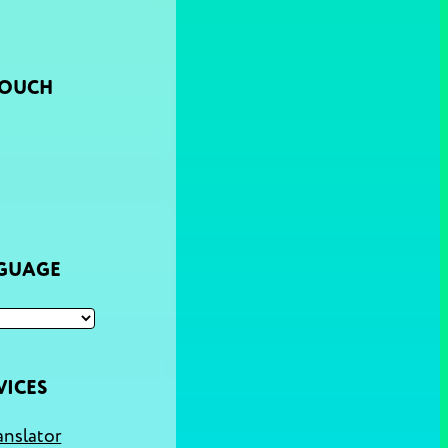
TOUCH
NGUAGE
VICES
anslator