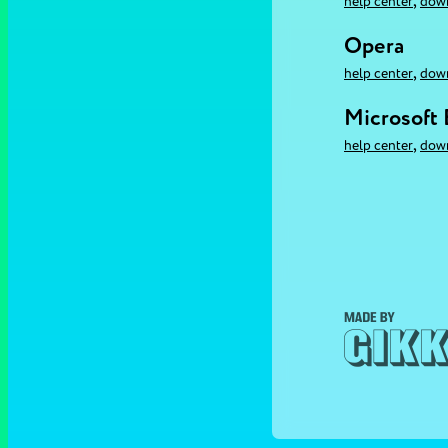
,
help center
dow
Opera
,
help center
dow
Microsoft
,
help center
dow