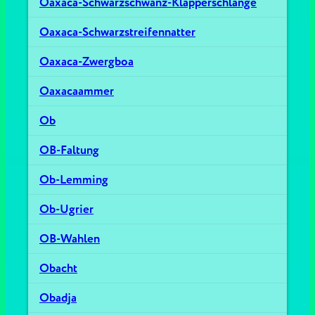
Oaxaca-Schwarzschwanz-Klapperschlange
Oaxaca-Schwarzstreifennatter
Oaxaca-Zwergboa
Oaxacaammer
Ob
OB-Faltung
Ob-Lemming
Ob-Ugrier
OB-Wahlen
Obacht
Obadja