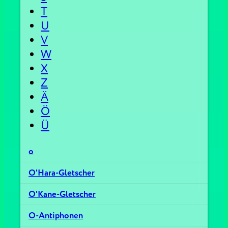
T
U
V
W
X
Z
Ä
Ö
Ü
o
O'Hara-Gletscher
O'Kane-Gletscher
O-Antiphonen