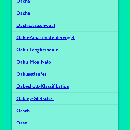
Oacha
Oache
Oachkatzlschwoaf
Oahu-Amakihikleidervogel
Oahu-Langbeineule
Oahu-Moa-Nalo
Oahuastläufer
Oakeshott-Klassifikation
Oakley-Gletscher
Oasch
Oase