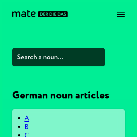
German noun articles
A
B
C