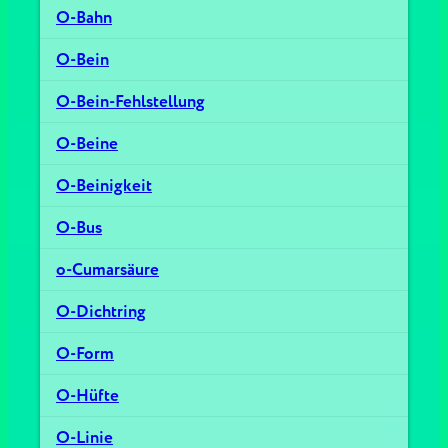
O-Bahn
O-Bein
O-Bein-Fehlstellung
O-Beine
O-Beinigkeit
O-Bus
o-Cumarsäure
O-Dichtring
O-Form
O-Hüfte
O-Linie