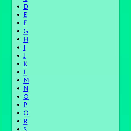
D
E
F
G
H
I
J
K
L
M
N
O
P
Q
R
S