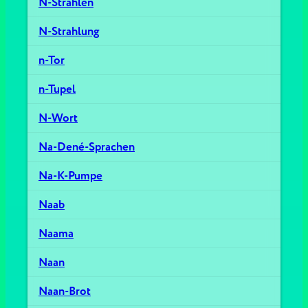
N-Strahlen
N-Strahlung
n-Tor
n-Tupel
N-Wort
Na-Dené-Sprachen
Na-K-Pumpe
Naab
Naama
Naan
Naan-Brot