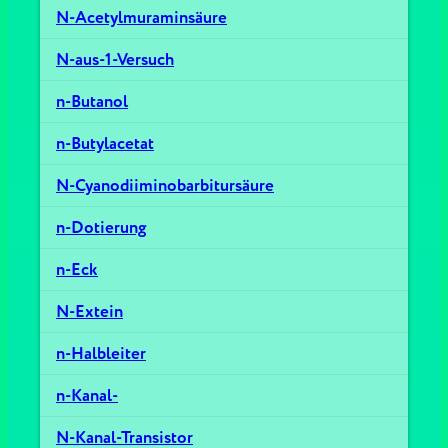
N-Acetylmuraminsäure
N-aus-1-Versuch
n-Butanol
n-Butylacetat
N-Cyanodiiminobarbitursäure
n-Dotierung
n-Eck
N-Extein
n-Halbleiter
n-Kanal-
N-Kanal-Transistor