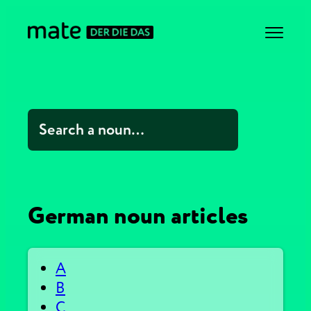
German noun articles
A
B
C