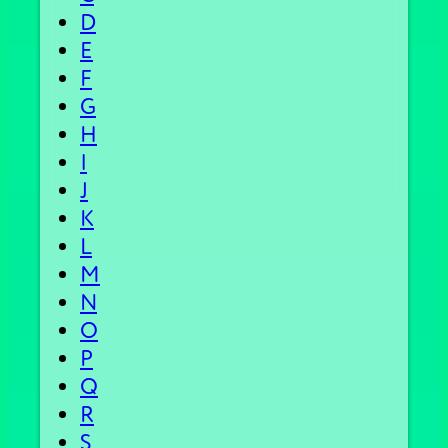
D
E
F
G
H
I
J
K
L
M
N
O
P
Q
R
S