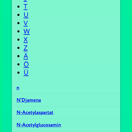
T
U
V
W
X
Z
Ä
Ö
Ü
n
N'Djamena
N-Acetylaspartat
N-Acetylglucosamin