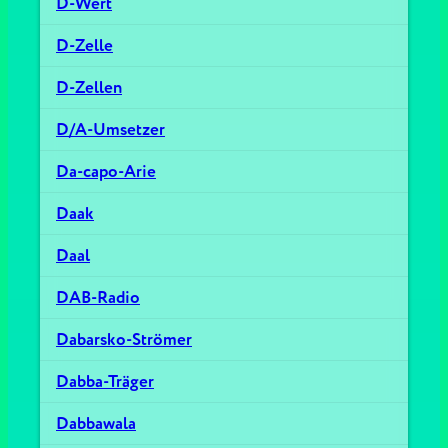
D-Wert
D-Zelle
D-Zellen
D/A-Umsetzer
Da-capo-Arie
Daak
Daal
DAB-Radio
Dabarsko-Strömer
Dabba-Träger
Dabbawala