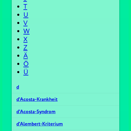
T
U
V
W
X
Z
Ä
Ö
Ü
d
d'Acosta-Krankheit
d'Acosta-Syndrom
d'Alembert-Kriterium