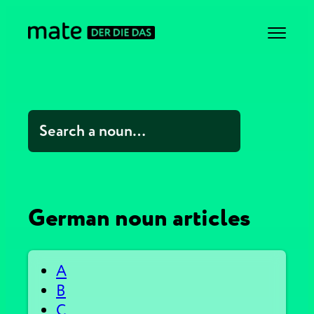
German noun articles
A
B
C