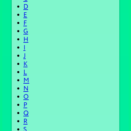
D
E
F
G
H
I
J
K
L
M
N
O
P
Q
R
S