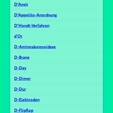
D'Ansit
D'Appolito-Anordnung
D'Hondt-Verfahren
d'Or
D-Aminosäureoxidase
D-Brane
D-Day
D-Dimer
D-Dur
D-Elektroden
D-Flipflop