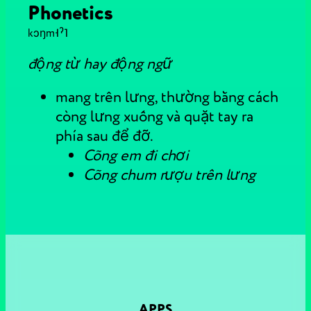
Phonetics
kɔŋm˧ˀ˥
động từ hay động ngữ
mang trên lưng, thường bằng cách
còng lưng xuống và quặt tay ra
phía sau để đỡ.
Cõng em đi chơi
Cõng chum rượu trên lưng
APPS