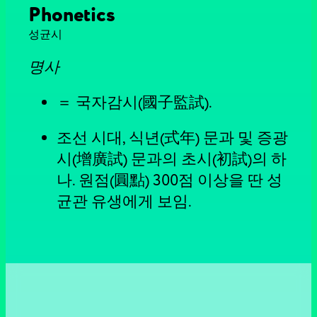
Phonetics
성균시
명사
＝ 국자감시(國子監試).
조선 시대, 식년(式年) 문과 및 증광
시(增廣試) 문과의 초시(初試)의 하
나. 원점(圓點) 300점 이상을 딴 성
균관 유생에게 보임.